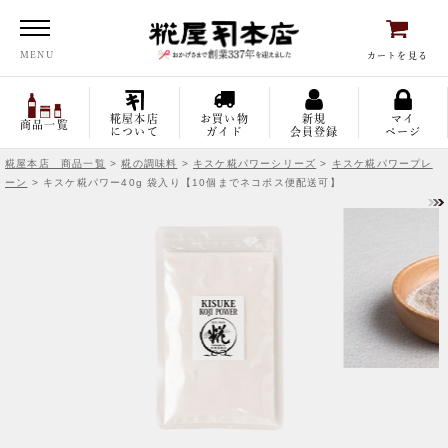
糀屋本店
MENU
カートを見る
糀屋本店
お買い物
新規
マイ
商品一覧
について
ガイド
会員登録
ページ
糀屋本店 商品一覧
>
糀の調味料
>
キスケ糀パワーシリーズ
>
キスケ糀パワープレ
ーン
> キスケ糀パワー40g 袋入り【10個までネコポス便配送可】