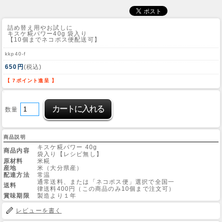
詰め替え用やお試しに
キスケ糀パワー40g 袋入り
【10個までネコポス便配送可】
kkp40-f
650円
(税込)
【 7ポイント進呈 】
数量
商品説明
キスケ糀パワー 40g
商品内容
袋入り【レシピ無し】
原材料
米糀
産地
米（大分県産）
配達方法
常温
通常送料、または「ネコポス便」選択で全国一
送料
律送料400円（この商品のみ10個まで注文可）
賞味期限
製造より１年
レビューを書く