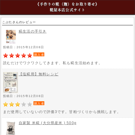
《手作りの糀（麹）をお取り寄せ》
糀屋本店公式サイト
こぶたさんのレビュー
糀生活の手引き
投稿日：2015年12月08日
購入者
読むだけでワクワクしてきます、私も糀生活始めます。
【塩糀用】無料レシピ
投稿日：2015年12月08日
購入者
まだ使用していないので評価3です。甘粕づくりから挑戦します。
自家製 米糀 (大分県産米 ) 500g