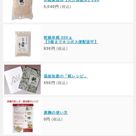
米糀業務用【大分県産米】2kg
5,040円
(税込)
乾燥米糀 200ｇ
【3個までネコポス便配送可】
930円
(税込)
温故知新の「糀レシピ」
550円
(税込)
麦麹の使い方
0円
(税込)