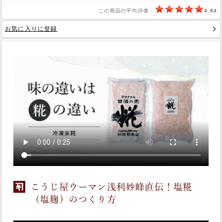
この商品の平均評価：
4.84
Web Site
お気に入りに登録
こうじ屋ウーマン浅利妙峰直伝！塩糀
（塩麹）のつくり方