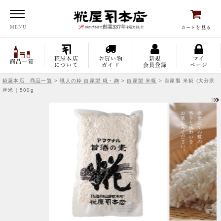
糀屋本店
MENU
カートを見る
糀屋本店
お買い物
新規
マイ
商品一覧
について
ガイド
会員登録
ページ
糀屋本店 商品一覧
>
職人の粋 自家製 糀・麹
>
自家製 米糀
> 自家製 米糀 (大分県
産米 ) 500g