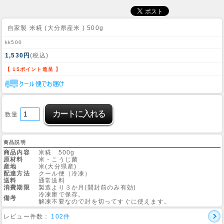
自家製 米糀 (大分県産米 ) 500g
kk500
1,530円
(税込)
【 15ポイント進呈 】
数量
商品説明
商品内容
米糀 500g
原材料
米・こうじ菌
産地
米(大分県産)
配達方法
クール便（冷凍）
送料
通常送料
消費期限
製造より３か月(開封前のみ有効)
冷凍庫で保存。
備考
解凍不要なので封を切ってすぐに使えます。
レビュー件数：
102件