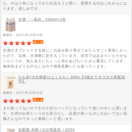
た。やはり冬になってから仕込もうと思い、使用するのはこれからにな
ります。楽しみです。
甘酒「一夜恋」500ml×3本
投稿日：2017年12月14日
購入者
甘酒が大ブレイクする前にこの品を取り寄せてみたらすごく美味しかっ
たので、以来、冷凍庫に必ず入っています。自宅ではあまりいただかな
いというか、知人友人にちょっと何かあげたいときに重宝しています。
無添加まざりものなしなので病気見舞いにも使っています。
もち米(大分県産ひよくもち）300g【3個までネコポス便配送
可】
投稿日：2017年12月14日
購入者
まだ使ってないのですが小分けパックになっていて使いやすいと思いま
す。九州のお米というのも安心だし、品質の良いものしかおいてない店
舗さんなのできっと美味しいと思います。
自家製 米糀 (大分県産米 ) 500g