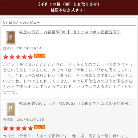
《手作りの糀（麹）をお取り寄せ》
糀屋本店公式サイト
ももばあさんのレビュー
糀屋の煮豆 内容量500g【1個までネコポス便配送可】
投稿日：2017年12月14日
購入者
ポイントを沢山いただいたときに、せっかくなので合わせ味噌を作ろう
と思い注文してみました。みそ作りは二十年くらい豆から煮てしていま
した。これは他の材料とレシピ通りにしたら簡単なので忙しい方にもよ
いですね。じつはまだ作ってません。やはり寒仕込みのほうが安心かな
と思って作らずにいてもとっておける、いつでもできるのがすごくいい
ですね。
乾燥麦麹350ｇ（戻し後500g）【2個までネコポス便配送可】
投稿日：2017年12月14日
購入者
作りたい分量手に入るので便利です。他に塩、煮豆も一緒に買いまし