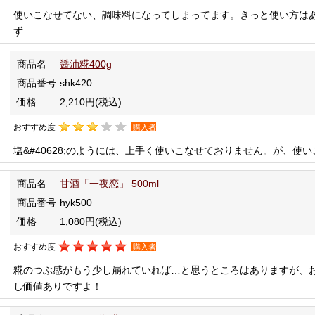
使いこなせてない、調味料になってしまってます。きっと使い方はある
ず…
商品名
醤油糀400g
商品番号
shk420
価格
2,210円
(税込)
おすすめ度
購入者
塩&#40628;のようには、上手く使いこなせておりません。が、使
商品名
甘酒「一夜恋」 500ml
商品番号
hyk500
価格
1,080円
(税込)
おすすめ度
購入者
糀のつぶ感がもう少し崩れていれば…と思うところはありますが、
し価値ありですよ！