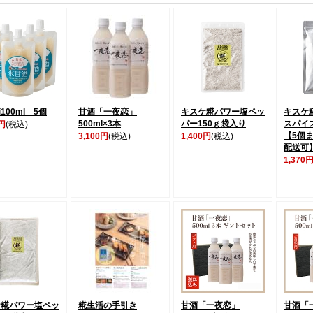
100ml 5個
甘酒「一夜恋」
キスケ糀パワー塩ペッ
キスケ
500ml×3本
パー150ｇ袋入り
スパイス
0円
(税込)
【5個
3,100円
(税込)
1,400円
(税込)
配送可
1,370
ケ糀パワー塩ペッ
糀生活の手引き
甘酒「一夜恋」
甘酒「