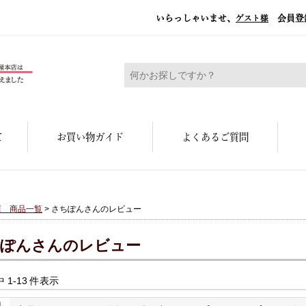
いらっしゃいませ、
会員登
ゲスト様
糀屋本店 - 元禄二年。創業三百余年の味
て
お買い物ガイド
よくあるご質問
店 商品一覧
> さちぽんさんのレビュー
ぽんさんのレビュー
中 1-13 件表示