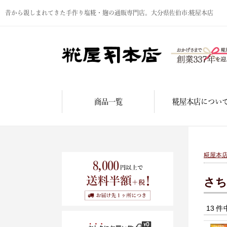
昔から親しまれてきた手作り塩糀・麹の通販専門店。大分県佐伯市:糀屋本店
商品一覧
糀屋本店につい
糀屋本
さち
13 件