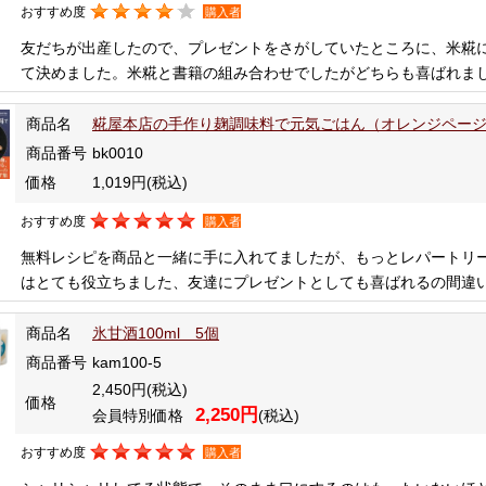
おすすめ度
購入者
友だちが出産したので、プレゼントをさがしていたところに、米糀
て決めました。米糀と書籍の組み合わせでしたがどちらも喜ばれま
商品名
糀屋本店の手作り麹調味料で元気ごはん（オレンジペー
商品番号
bk0010
価格
1,019円
(税込)
おすすめ度
購入者
無料レシピを商品と一緒に手に入れてましたが、もっとレパートリ
はとても役立ちました、友達にプレゼントとしても喜ばれるの間違
商品名
氷甘酒100ml 5個
商品番号
kam100-5
2,450円
(税込)
価格
2,250円
会員特別価格
(税込)
おすすめ度
購入者