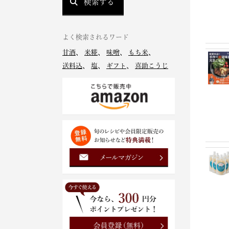
検索する
よく検索されるワード
甘酒
、
米糀
、
味噌
、
もち米
、
送料込
、
塩
、
ギフト
、
喜助こうじ