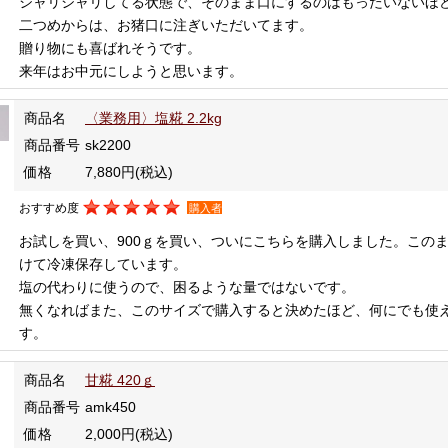
シャリシャリしてる状態で、そのまま口にするのはもったいないほど
二つめからは、お猪口に注ぎいただいてます。
贈り物にも喜ばれそうです。
来年はお中元にしようと思います。
商品名
〈業務用〉塩糀 2.2kg
商品番号
sk2200
価格
7,880円
(税込)
おすすめ度
購入者
お試しを買い、900ｇを買い、ついにこちらを購入しました。この
けて冷凍保存しています。
塩の代わりに使うので、困るような量ではないです。
無くなればまた、このサイズで購入すると決めたほど、何にでも使
す。
商品名
甘糀 420ｇ
商品番号
amk450
価格
2,000円
(税込)