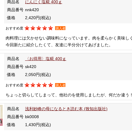
商品名
にんにく塩糀 400ｇ
商品番号
nnk420
価格
2,420円
(税込)
おすすめ度
購入者
肉料理には欠かせない調味料になっています。肉を柔らかく美味し
今回新たに紹介したくて、友達に半分分けてあげました。
商品名
〈お得用〉塩糀 400ｇ
商品番号
sk420
価格
2,050円
(税込)
おすすめ度
購入者
ちょっと切らしてしまって、他社のを使用しましたが、何だか違う
商品名
浅利妙峰の母になるとき読む本 (致知出版社)
商品番号
bk0008
価格
1,430円
(税込)