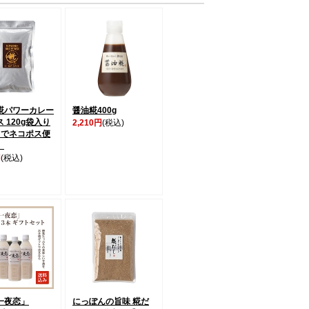
糀パワーカレー
醤油糀400g
 120g袋入り
2,210円
(税込)
までネコポス便
】
円
(税込)
一夜恋」
にっぽんの旨味 糀だ