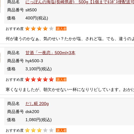
商品名
にっぽんの海塩(長崎県産) 500g【1個までﾈｺﾎﾟｽ便配送
商品番号
slt500
価格
400円
(税込)
おすすめ度
購入者
何が違うのかなぁ、気のせい？たかが塩、されど塩。でも、違うの
商品名
甘酒「一夜恋」500ml×3本
商品番号
hyk500-3
価格
3,100円
(税込)
おすすめ度
購入者
寒くなりましたが、朝欠かせない一杯になりリピしています。おか
商品名
だし糀 200g
商品番号
dsk200
価格
1,080円
(税込)
おすすめ度
購入者