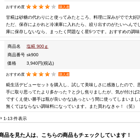
おすすめ度
購入者
甘糀は砂糖の代わりにと使ってみたところ、料理に深みがでで大好
ただ、保存によかれと冷凍庫に入れたら、絞り出すのがたいへんで
庫に保存しないなら、まったく問題なく星5つです。おすすめの調味
商品名
塩糀 900ｇ
商品番号
sk900
価格
3,940円
(税込)
おすすめ度
購入者
糀生活デビューセットを購入し、試して美味しさに感激したので、
手に取り思ってたより多かった？と少し焦りましたが、気が付けば2
ですくえ使い勝手は瓶が良いかな)あっという間に使ってしまいまし
無くてはならない調味料になっています。また買わなきゃ！（笑）
中 1-13 件表示
商品を見た人は、こちらの商品もチェックしています！