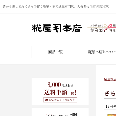
昔から親しまれてきた手作り塩糀・麹の通販専門店。大分県佐伯市:糀屋本店
商品一覧
糀屋本店につい
糀屋本
さち
13 件