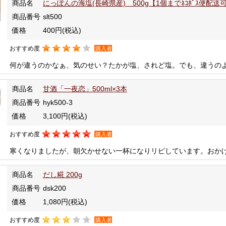
商品名
にっぽんの海塩(長崎県産) 500g【1個までﾈｺﾎﾟｽ便配送
商品番号
slt500
価格
400円
(税込)
おすすめ度
購入者
何が違うのかなぁ、気のせい？たかが塩、されど塩。でも、違うの
商品名
甘酒「一夜恋」500ml×3本
商品番号
hyk500-3
価格
3,100円
(税込)
おすすめ度
購入者
寒くなりましたが、朝欠かせない一杯になりリピしています。おか
商品名
だし糀 200g
商品番号
dsk200
価格
1,080円
(税込)
おすすめ度
購入者