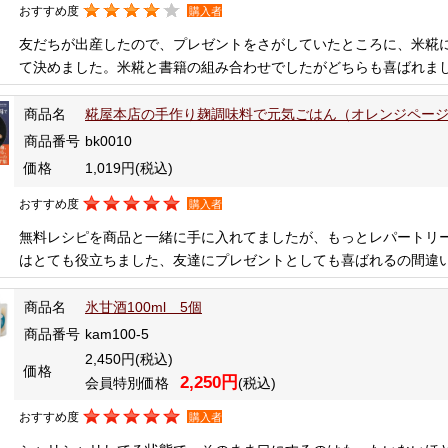
おすすめ度
購入者
友だちが出産したので、プレゼントをさがしていたところに、米糀
て決めました。米糀と書籍の組み合わせでしたがどちらも喜ばれま
商品名
糀屋本店の手作り麹調味料で元気ごはん（オレンジペー
商品番号
bk0010
価格
1,019円
(税込)
おすすめ度
購入者
無料レシピを商品と一緒に手に入れてましたが、もっとレパートリ
はとても役立ちました、友達にプレゼントとしても喜ばれるの間違
商品名
氷甘酒100ml 5個
商品番号
kam100-5
2,450円
(税込)
価格
2,250円
会員特別価格
(税込)
おすすめ度
購入者