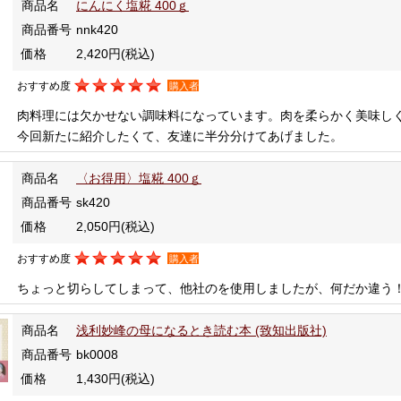
商品名
にんにく塩糀 400ｇ
商品番号
nnk420
価格
2,420円
(税込)
おすすめ度
購入者
肉料理には欠かせない調味料になっています。肉を柔らかく美味し
今回新たに紹介したくて、友達に半分分けてあげました。
商品名
〈お得用〉塩糀 400ｇ
商品番号
sk420
価格
2,050円
(税込)
おすすめ度
購入者
ちょっと切らしてしまって、他社のを使用しましたが、何だか違う
商品名
浅利妙峰の母になるとき読む本 (致知出版社)
商品番号
bk0008
価格
1,430円
(税込)