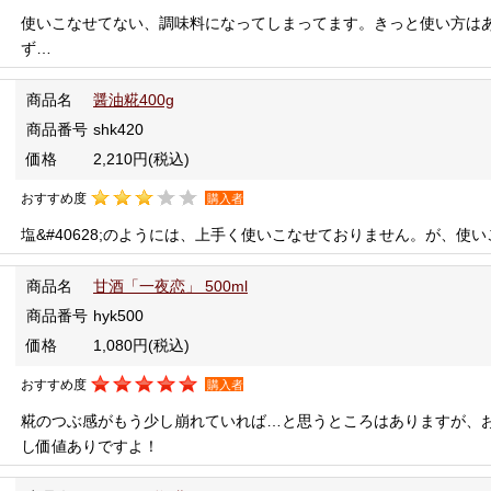
使いこなせてない、調味料になってしまってます。きっと使い方はある
ず…
商品名
醤油糀400g
商品番号
shk420
価格
2,210円
(税込)
おすすめ度
購入者
塩&#40628;のようには、上手く使いこなせておりません。が、使
商品名
甘酒「一夜恋」 500ml
商品番号
hyk500
価格
1,080円
(税込)
おすすめ度
購入者
糀のつぶ感がもう少し崩れていれば…と思うところはありますが、
し価値ありですよ！