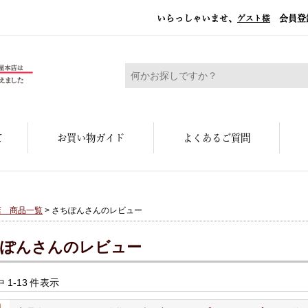
いらっしゃいませ、
会員登
ゲスト様
糀屋本店 - 元禄二年。創業三百余年の味
て
お買い物ガイド
よくあるご質問
店 商品一覧
> さちぽんさんのレビュー
ぽんさんのレビュー
中 1-13 件表示