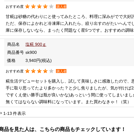
おすすめ度
購入者
甘糀は砂糖の代わりにと使ってみたところ、料理に深みがでで大好
ただ、保存によかれと冷凍庫に入れたら、絞り出すのがたいへんで
庫に保存しないなら、まったく問題なく星5つです。おすすめの調味
商品名
塩糀 900ｇ
商品番号
sk900
価格
3,940円
(税込)
おすすめ度
購入者
糀生活デビューセットを購入し、試して美味しさに感激したので、
手に取り思ってたより多かった？と少し焦りましたが、気が付けば2
ですくえ使い勝手は瓶が良いかな)あっという間に使ってしまいまし
無くてはならない調味料になっています。また買わなきゃ！（笑）
中 1-13 件表示
商品を見た人は、こちらの商品もチェックしています！