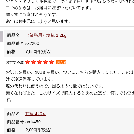
シャリシャリしてる状態で、そのまま口にするのはもったいないほど
二つめからは、お猪口に注ぎいただいてます。
贈り物にも喜ばれそうです。
来年はお中元にしようと思います。
商品名
〈業務用〉塩糀 2.2kg
商品番号
sk2200
価格
7,880円
(税込)
おすすめ度
購入者
お試しを買い、900ｇを買い、ついにこちらを購入しました。この
けて冷凍保存しています。
塩の代わりに使うので、困るような量ではないです。
無くなればまた、このサイズで購入すると決めたほど、何にでも使
す。
商品名
甘糀 420ｇ
商品番号
amk450
価格
2,000円
(税込)