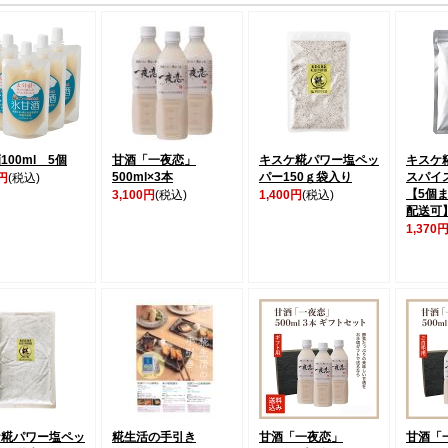
100ml 5個
甘酒「一夜恋」
キスケ糀パワー塩ペッ
キスケ
500ml×3本
パー150ｇ袋入り
スパイス
0円
(税込)
【5個
3,100円
(税込)
1,400円
(税込)
配送可
1,370
ケ糀パワー塩ペッ
糀生活の手引き
甘酒「一夜恋」
甘酒「