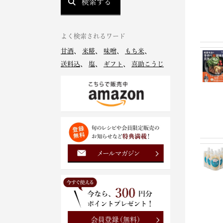
検索する
よく検索されるワード
甘酒
、
米糀
、
味噌
、
もち米
、
送料込
、
塩
、
ギフト
、
喜助こうじ