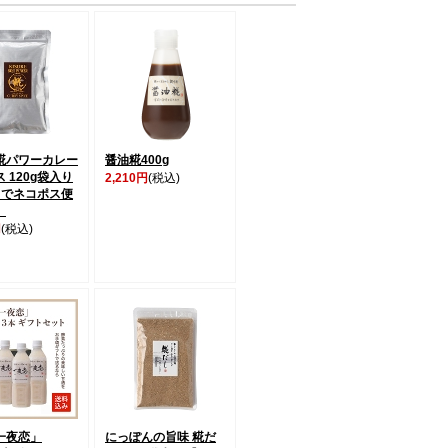
糀パワーカレー
醤油糀400g
 120g袋入り
2,210円
(税込)
までネコポス便
】
円
(税込)
一夜恋」
にっぽんの旨味 糀だ