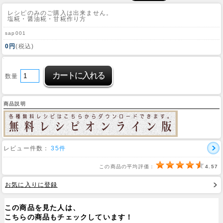
レシピのみのご購入は出来ません。
塩糀・醤油糀・甘糀作り方
sap001
0円
(税込)
数量
商品説明
レビュー件数：
35件
この商品の平均評価：
4.57
お気に入りに登録
この商品を見た人は、
こちらの商品もチェックしています！