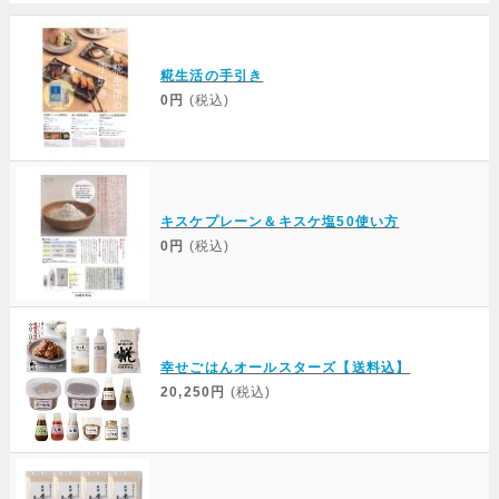
Web Site
糀生活の手引き
0円
(税込)
キスケプレーン＆キスケ塩50使い方
0円
(税込)
幸せごはんオールスターズ【送料込】
20,250円
(税込)