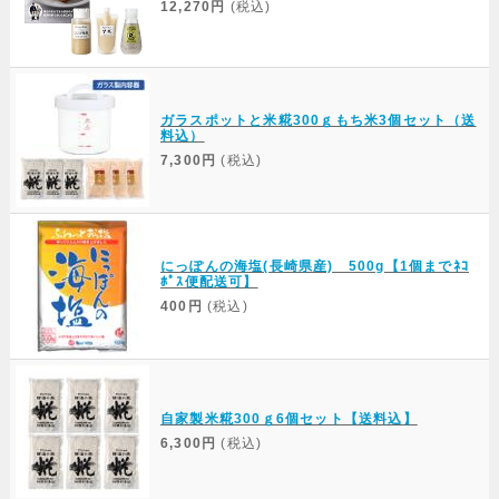
12,270円
(税込)
ガラスポットと米糀300ｇもち米3個セット（送
料込）
7,300円
(税込)
にっぽんの海塩(長崎県産) 500g【1個までﾈｺ
ﾎﾟｽ便配送可】
400円
(税込)
自家製米糀300ｇ6個セット【送料込】
6,300円
(税込)