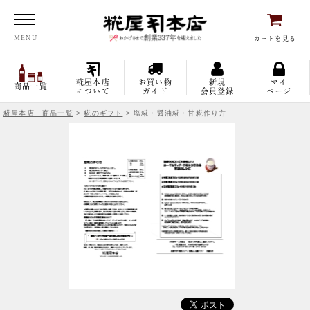
糀屋本店
MENU
カートを見る
糀屋本店
お買い物
新規
マイ
商品一覧
について
ガイド
会員登録
ページ
糀屋本店 商品一覧
>
糀のギフト
> 塩糀・醤油糀・甘糀作り方