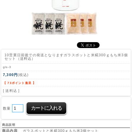
10営業日前後での発送となります
ガラスポットと米糀300ｇもち米3個
セット（送料込）
gls-3
7,300円
(税込)
【 73ポイント進呈 】
[ 送料込 ]
数量
商品説明
商品内容
ガラスポットと米糀300ｇもち米3個セット