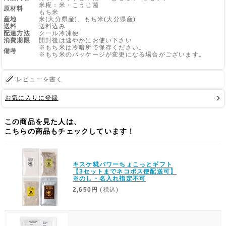
米糀：米・こうじ菌
原材料
もち米
産地
米(大分県産)、もち米(大分県産)
Web Site
送料
送料込み
配達方法
クール冷凍便
消費期限
開封後は速やかにお使い下さい
※もち米は冷暗所で保存ください。
備考
※もち米のパッケージが変更になる場合がございます。
レビューを書く
お気に入りに登録
この商品を見た人は、
こちらの商品もチェックしています！
キスケ糀パワーちょこっとギフト
【3セットまでネコポス便配送可】
※のし・名入れ指定不可
2,650円
(税込)