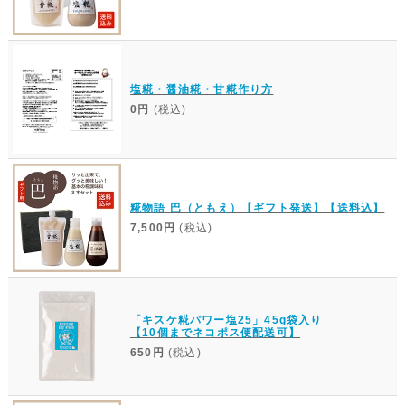
塩糀・醤油糀・甘糀作り方
0円
(税込)
糀物語 巴（ともえ）【ギフト発送】【送料込】
7,500円
(税込)
「キスケ糀パワー塩25」45g袋入り
【10個までネコポス便配送可】
650円
(税込)