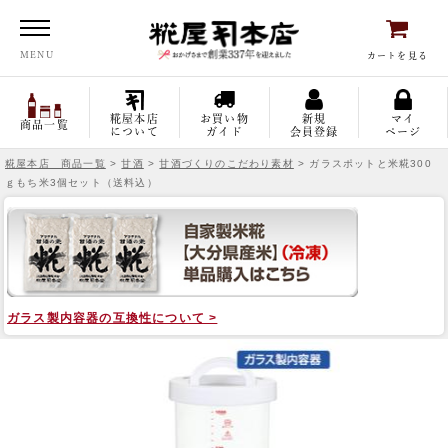
糀屋本店
MENU
カートを見る
糀屋本店
お買い物
新規
マイ
商品一覧
について
ガイド
会員登録
ページ
糀屋本店 商品一覧
>
甘酒
>
甘酒づくりのこだわり素材
> ガラスポットと米糀300
ｇもち米3個セット（送料込）
ガラス製内容器の互換性について >