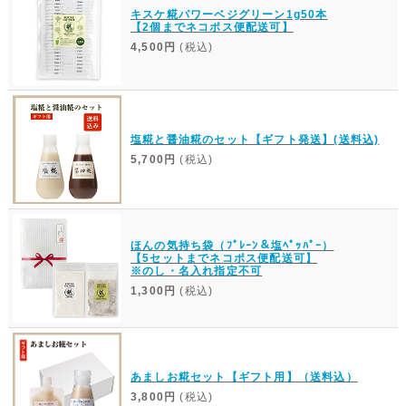
キスケ糀パワーベジグリーン1g50本
【2個までネコポス便配送可】
4,500円
(税込)
塩糀と醤油糀のセット【ギフト発送】(送料込)
5,700円
(税込)
ほんの気持ち袋（ﾌﾟﾚｰﾝ＆塩ﾍﾟｯﾊﾟｰ）
【5セットまでネコポス便配送可】
※のし・名入れ指定不可
1,300円
(税込)
あましお糀セット【ギフト用】（送料込）
3,800円
(税込)