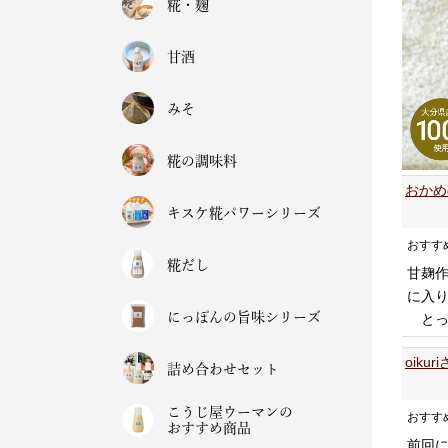
糀・麹
甘酒
みそ
糀の調味料
おかめ
キスケ糀パワーシリーズ
おすす
糀だし
甘麹
に入り
にっぽんの旨味シリーズ
とっ
oiku
詰め合わせセット
こうじ屋ウーマンの
おすす
おすすめ商品
前回