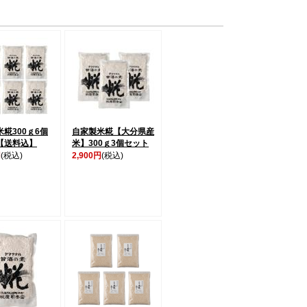
糀300ｇ6個
自家製米糀【大分県産
【送料込】
米】300ｇ3個セット
円
(税込)
2,900円
(税込)