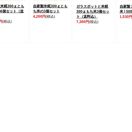
米糀300ｇとも
自家製米糀300ｇとも
ガラスポットと米糀
自家製 
6個セット（送
ち米の3個セット
300ｇもち米3個セッ
米 ) 50
）
4,200円
(税込)
ト（送料込）
1,530
0円
(税込)
7,300円
(税込)