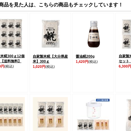
商品を見た人は、こちらの商品もチェックしています！
米糀300ｇ12個
自家製米
自家製米糀【大分県産
醤油糀200g
ト【送料無料】
セット
米】300ｇ
1,420円
(税込)
00円
(税込)
6,300
1,020円
(税込)