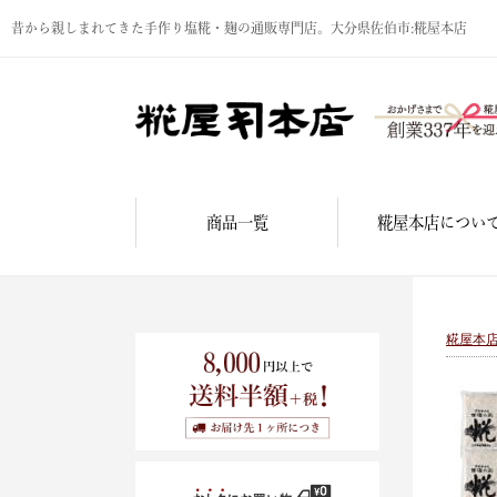
昔から親しまれてきた手作り塩糀・麹の通販専門店。大分県佐伯市:糀屋本店
商品一覧
糀屋本店につい
糀屋本