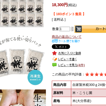
18,300円
(税込)
【 183ポイント進呈 】
[ 送料込 ]
数量
商品の返品について
(4件)
この商品の平均評価：
商品内容
自家製米糀300ｇ24
原材料
米・こうじ菌
産地
米(大分県産)