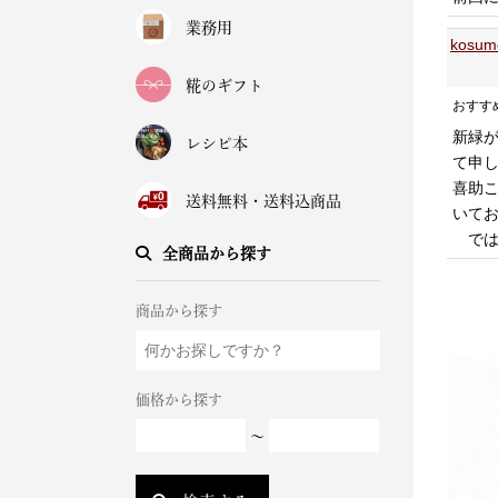
業務用
kosu
糀のギフト
おすす
新緑
レシピ本
て申
喜助
送料無料・送料込商品
いて
では
全商品から探す
商品から探す
価格から探す
～