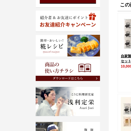
この
自家製
セッ
10,0