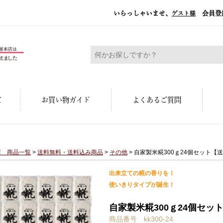
いらっしゃいませ、
会員登
ゲスト様
糀屋本店 - 元禄二年。創業三百余年の味
て
お買い物ガイド
よくあるご質問
店 商品一覧
>
送料無料・送料込み商品
>
その他
> 自家製米糀300ｇ24個セット【
出来立ての糀の香りを！
使いきりタイプが誕生！
自家製米糀300ｇ24個セッ
商品番号 kk300-24