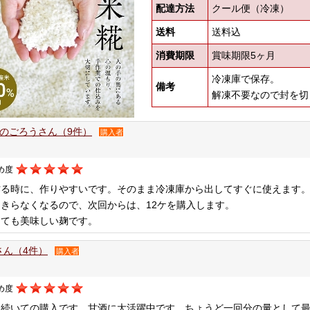
配達方法
クール便（冷凍）
送料
送料込
消費期限
賞味期限5ヶ月
冷凍庫で保存。
備考
解凍不要なので封を切
のごろうさん（9件）
購入者
め度
作る時に、作りやすいです。そのまま冷凍庫から出してすぐに使えます
きらなくなるので、次回からは、12ケを購入します。
ても美味しい麹です。
riさん（4件）
購入者
め度
に続いての購入です、甘酒に大活躍中です。ちょうど一回分の量として