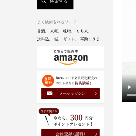
検索する
よく検索されるワード
甘酒
、
米糀
、
味噌
、
もち米
、
送料込
、
塩
、
ギフト
、
喜助こうじ