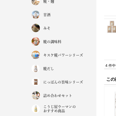
糀・麹
甘酒
みそ
糀の調味料
キスケ糀パワーシリーズ
4 件
糀だし
この
にっぽんの旨味シリーズ
詰め合わせセット
こうじ屋ウーマンの
おすすめ商品