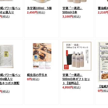
ケ糀パワー塩ペッ
氷甘酒100ml 5個
甘酒「一夜恋」
醤油糀4
50ｇ袋入り
500ml×3本
2,450円
(税込)
2,210
0円
(税込)
3,100円
(税込)
ケ糀パワー塩ペッ
糀生活の手引き
甘酒「一夜恋」
00g袋入り
500ml3本ギフトセッ
0円
(税込)
迄ネコポス便配
ト【送料込】
【塩糀
】
4,950円
(税込)
0円
(税
0円
(税込)