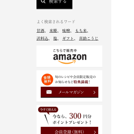
検索する
よく検索されるワード
甘酒
、
米糀
、
味噌
、
もち米
、
送料込
、
塩
、
ギフト
、
喜助こうじ