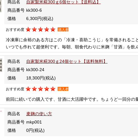
商品名
自家製米糀300ｇ6個セット【送料込】
商品番号
kk300-6
価格
6,300円
(税込)
おすすめ度
購入者
冷凍庫に余裕のある方はこの「冷凍・喜助こうじ」を常備されるこ
いつでも作れて超便利です。毎朝、朝食代わりに米麹「甘酒」を飲
商品名
自家製米糀300ｇ24個セット【送料無料】
商品番号
kk300-24
価格
18,300円
(税込)
おすすめ度
購入者
前回に続いての購入です、甘酒に大活躍中です。ちょうど一回分の
商品名
麦麹の使い方
商品番号
mkp001
価格
0円
(税込)