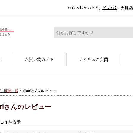
いらっしゃいませ、
会員登
ゲスト様
糀屋本店 - 元禄二年。創業三百余年の味
て
お買い物ガイド
よくあるご質問
店 商品一覧
> oikuriさんのレビュー
kuriさんのレビュー
中 1-4 件表示