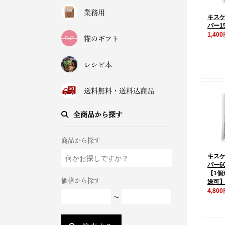
業務用
キス
パー1
1,40
糀のギフト
レシピ本
送料無料・送料込商品
全商品から探す
商品から探す
キス
パー6
【1個
価格から探す
送可
4,80
～