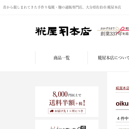
昔から親しまれてきた手作り塩糀・麹の通販専門店。大分県佐伯市:糀屋本店
商品一覧
糀屋本店につい
糀屋本
oi
4 件