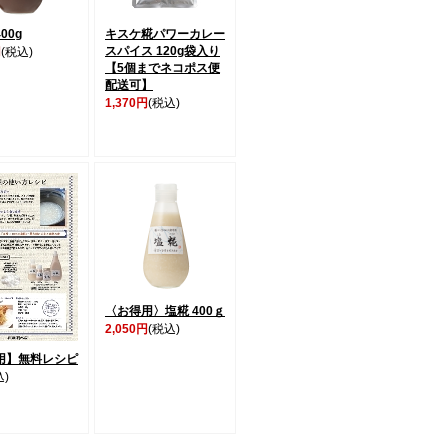
00g
キスケ糀パワーカレー
スパイス 120g袋入り
円
(税込)
【5個までネコポス便
配送可】
1,370円
(税込)
〈お得用〉塩糀 400ｇ
2,050円
(税込)
用】無料レシピ
込)