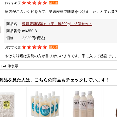
おすすめ度
購入者
家内がこのレシピをみて、早速麦麹で味噌をつけました。とても参
商品名
乾燥麦麹350ｇ（戻し後500g）×3個セット
商品番号
mk350-3
価格
2,950円
(税込)
おすすめ度
購入者
やはり味噌は麦麹の方が香りがいいようです。手に入って感謝です
中 1-4 件表示
商品を見た人は、こちらの商品もチェックしています！