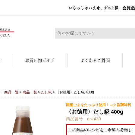
いらっしゃいませ、
会員登
ゲスト様
糀屋本店 - 元禄二年。創業三百余年の味
て
お買い物ガイド
よくあるご質問
店 商品一覧
>
商品一覧
>
だし糀
> 〈お徳用〉だし糀 400g
国産ごまをたっぷり使用！コク旨調味料
〈お徳用〉だし糀 400g
商品番号 dsk420
この商品のレシピをご希望の場合は、