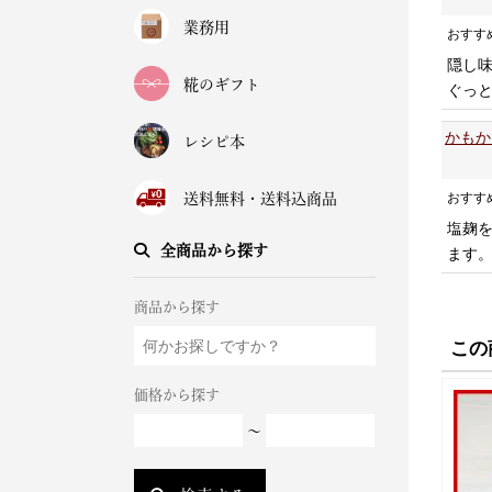
業務用
おすす
隠し
糀のギフト
ぐっ
かもか
レシピ本
おすす
送料無料・送料込商品
塩麹
全商品から探す
ます
商品から探す
この
価格から探す
～