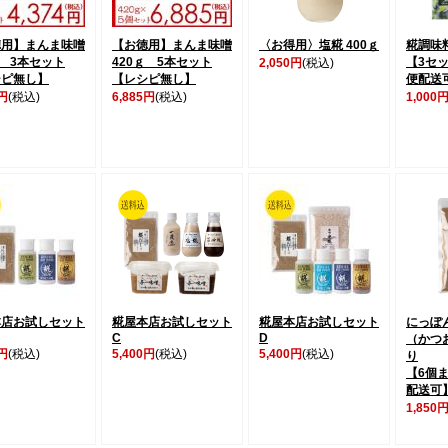
徳用】まんま味噌
【お徳用】まんま味噌
〈お得用〉塩糀 400ｇ
糀調味
ｇ 3本セット
420ｇ 5本セット
【3セ
2,050円
(税込)
シピ無し】
【レシピ無し】
便配送
4円
(税込)
6,885円
(税込)
1,000
本店お試しセット
糀屋本店お試しセット
糀屋本店お試しセット
にっぽ
C
D
（かつ
0円
(税込)
5,400円
(税込)
5,400円
(税込)
り
【6個
配送可
1,850