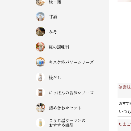
糀・麹
甘酒
みそ
糀の調味料
キスケ糀パワーシリーズ
糀だし
健康味
にっぽんの旨味シリーズ
おすす
詰め合わせセット
いつ
こうじ屋ウーマンの
たまご
おすすめ商品