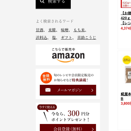
検索する
【お
420
よく検索されるワード
【レ
4,37
甘酒
、
米糀
、
味噌
、
もち米
、
送料込
、
塩
、
ギフト
、
喜助こうじ
糀屋
B
3,80