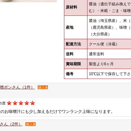
醤油（遺伝子組み換えで
原材料
む）・米糀・ごま・味噌
醤油（埼玉県産）、米（
産地
（鹿児島県産）、味噌（
（大分県産）
配達方法
クール便（冷蔵）
送料
通常送料
賞味期限
製造より6ヶ月
備考
10℃以下で保存して下さ
噌ポンさん（1件）
購入者
め度
ものお味噌汁にも少し加えるだけでワンランク上味になります。
さん（2件）
購入者