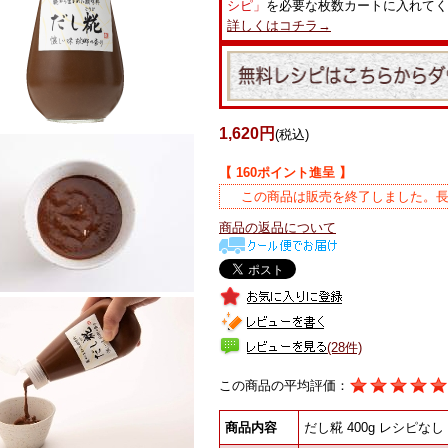
シピ」
を必要な枚数カートに入れてく
詳しくはコチラ→
1,620円
(税込)
【 160ポイント進呈 】
この商品は販売を終了しました。
商品の返品について
(28件)
この商品の平均評価：
商品内容
だし糀 400g レシピなし