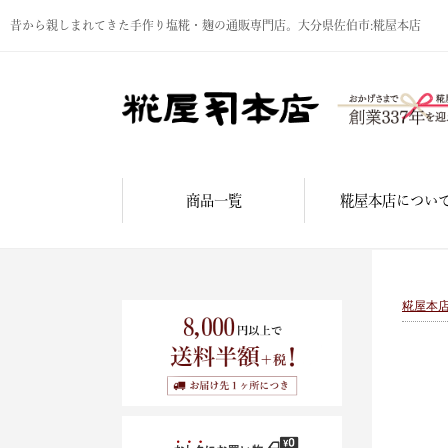
昔から親しまれてきた手作り塩糀・麹の通販専門店。大分県佐伯市:糀屋本店
商品一覧
糀屋本店につい
糀屋本