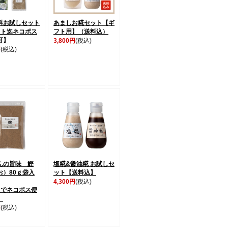
料お試しセット
あましお糀セット【ギ
ット迄ネコポス
フト用】（送料込）
可】
3,800円
(税込)
円
(税込)
んの旨味 鰹
塩糀&醤油糀 お試しセ
お）80ｇ袋入
ット【送料込】
4,300円
(税込)
までネコポス便
】
円
(税込)