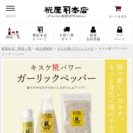
糀屋本店
MENU
カートを見る
糀屋本店
お買い物
新規
マイ
商品一覧
について
ガイド
会員登録
ページ
糀屋本店 商品一覧
>
糀の調味料
>
キスケ糀パワーシリーズ
> キスケ糀パワーガー
リックペッパー