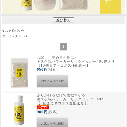
並び替え
キスケ糀パワー
ガーリックペッパー
1
お試し、詰め替え用に♪
キスケ糀パワーガーリックペッパー40g袋入り
【10個までネコポス便配送可】
650円
(税込)
ふりかけるだけで食欲そそる
キスケ糀パワーガーリックペッパー40g
【6個までネコポス便配送可】
900円
(税込)