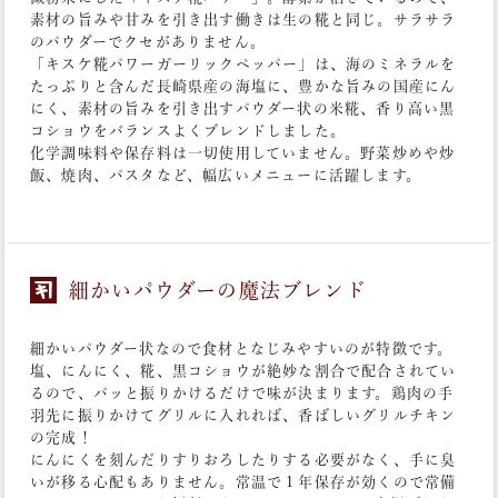
素材の旨みや甘みを引き出す働きは生の糀と同じ。サラサラ
のパウダーでクセがありません。
「キスケ糀パワーガーリックペッパー」は、海のミネラルを
たっぷりと含んだ長崎県産の海塩に、豊かな旨みの国産にん
にく、素材の旨みを引き出すパウダー状の米糀、香り高い黒
コショウをバランスよくブレンドしました。
化学調味料や保存料は一切使用していません。野菜炒めや炒
飯、焼肉、パスタなど、幅広いメニューに活躍します。
細かいパウダーの魔法ブレンド
細かいパウダー状なので食材となじみやすいのが特徴です。
塩、にんにく、糀、黒コショウが絶妙な割合で配合されてい
るので、パッと振りかけるだけで味が決まります。鶏肉の手
羽先に振りかけてグリルに入れれば、香ばしいグリルチキン
の完成！
にんにくを刻んだりすりおろしたりする必要がなく、手に臭
いが移る心配もありません。常温で１年保存が効くので常備