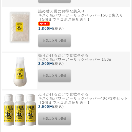
詰め替え用にお得な袋入り
Web Site
キスケ糀パワーガーリックペッパー150ｇ袋入り
【5個までネコポス便配送可】
1,800円
(税込)
振りかけるだけで食欲そそる
キスケ糀パワーガーリックペッパー 150g
2,000円
(税込)
ふりかけるだけで食欲そそる
キスケ糀パワーガーリックペッパー40g×3本セット
【2個までネコポス便配送可】
2,600円
(税込)