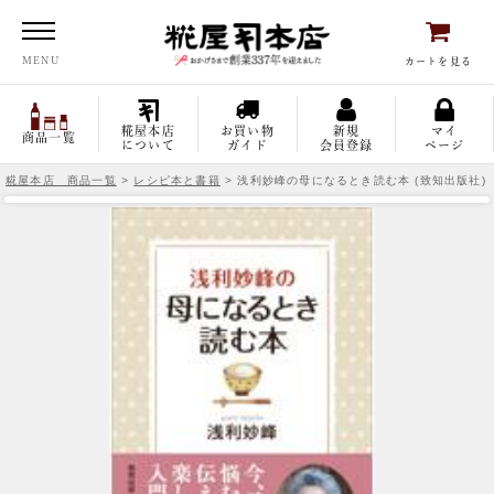
糀屋本店
MENU
カートを見る
糀屋本店
お買い物
新規
マイ
商品一覧
について
ガイド
会員登録
ページ
糀屋本店 商品一覧
>
レシピ本と書籍
> 浅利妙峰の母になるとき読む本 (致知出版社)