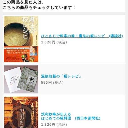
この商品を見た人は、
こちらの商品もチェックしています！
Web Site
ひとさじで料亭の味！魔法の糀レシピ (講談社)
1,320円
(税込)
温故知新の「糀レシピ」
550円
(税込)
浅利妙峰が伝える
はじめての糀料理 (西日本新聞社)
1,320円
(税込)