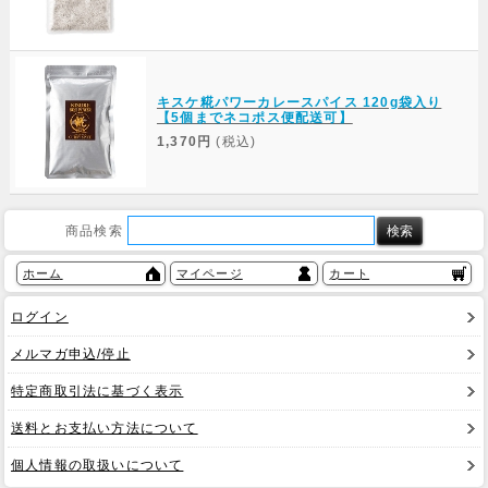
キスケ糀パワーカレースパイス 120g袋入り
【5個までネコポス便配送可】
1,370円
(税込)
商品検索
ホーム
マイページ
カート
ログイン
メルマガ申込/停止
特定商取引法に基づく表示
送料とお支払い方法について
個人情報の取扱いについて