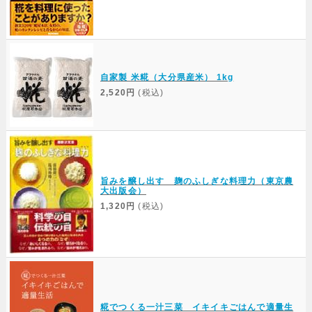
自家製 米糀（大分県産米） 1kg
2,520円
(税込)
旨みを醸し出す 麹のふしぎな料理力（東京農
大出版会）
1,320円
(税込)
糀でつくる一汁三菜 イキイキごはんで適量生