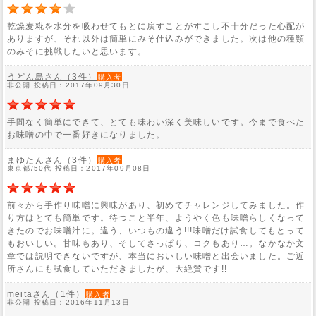
乾燥麦糀を水分を吸わせてもとに戻すことがすこし不十分だった心配が
ありますが、それ以外は簡単にみそ仕込みができました。次は他の種類
のみそに挑戦したいと思います。
うどん島さん（3件）
購入者
非公開 投稿日：2017年09月30日
手間なく簡単にできて、とても味わい深く美味しいです。今まで食べた
お味噌の中で一番好きになりました。
まゆたんさん（3件）
購入者
東京都/50代 投稿日：2017年09月08日
前々から手作り味噌に興味があり、初めてチャレンジしてみました。作
り方はとても簡単です。待つこと半年、ようやく色も味噌らしくなって
きたのでお味噌汁に。違う、いつもの違う!!!味噌だけ試食してもとって
もおいしい。甘味もあり、そしてさっぱり、コクもあり…。なかなか文
章では説明できないですが、本当においしい味噌と出会いました。ご近
所さんにも試食していただきましたが、大絶賛です!!
meitaさん（1件）
購入者
非公開 投稿日：2016年11月13日