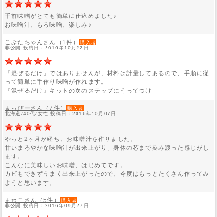
手前味噌がとても簡単に仕込めました♪
お味噌汁、もろ味噌、楽しみ♪
こぶたちゃんさん（1件）
購入者
非公開 投稿日：2016年10月22日
『混ぜるだけ』ではありませんが、材料は計量してあるので、手順に従
って簡単に手作り味噌が作れます。
『混ぜるだけ』キットの次のステップにうってつけ！
まっぴーさん（7件）
購入者
北海道/40代/女性 投稿日：2016年10月07日
やっと2ヶ月が経ち、お味噌汁を作りました。
甘いまろやかな味噌汁が出来上がり、身体の芯まで染み渡った感じがし
ます。
こんなに美味しいお味噌、はじめてです。
カビもできずうまく出来上がったので、今度はもっとたくさん作ってみ
ようと思います。
まねこさん（5件）
購入者
非公開 投稿日：2016年09月27日