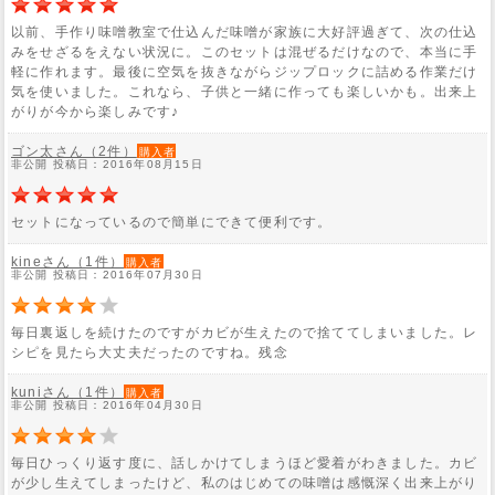
以前、手作り味噌教室で仕込んだ味噌が家族に大好評過ぎて、次の仕込
みをせざるをえない状況に。このセットは混ぜるだけなので、本当に手
軽に作れます。最後に空気を抜きながらジップロックに詰める作業だけ
気を使いました。これなら、子供と一緒に作っても楽しいかも。出来上
がりが今から楽しみです♪
ゴン太さん（2件）
購入者
非公開 投稿日：2016年08月15日
セットになっているので簡単にできて便利です。
kineさん（1件）
購入者
非公開 投稿日：2016年07月30日
毎日裏返しを続けたのですがカビが生えたので捨ててしまいました。レ
シピを見たら大丈夫だったのですね。残念
kuniさん（1件）
購入者
非公開 投稿日：2016年04月30日
毎日ひっくり返す度に、話しかけてしまうほど愛着がわきました。カビ
が少し生えてしまったけど、私のはじめての味噌は感慨深く出来上がり