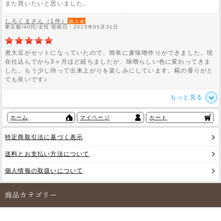
また買いたいと思いました。
しろくまさん（1件）
購入者
東京都/40代/女性 投稿日：2015年05月31日
煮大豆がセットになっていたので、簡単に麦味噌作りができました。現
在仕込んでから3ヶ月ほど経ちましたが、味噌らしい色に変わってきま
した。もう少し待って出来上がりを楽しみにしています。糀の香りがと
ても良いです♪
もっと見る
ホーム
マイページ
カート
特定商取引法に基づく表示
送料とお支払い方法について
個人情報の取扱いについて
商品カテゴリー