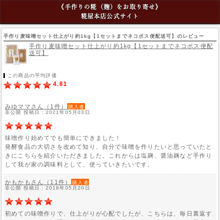
《手作りの糀（麹）をお取り寄せ》
糀屋本店公式サイト
手作り麦味噌セット仕上がり約1kg【1セットまでネコポス便配送可】のレビュー
手作り麦味噌セット仕上がり約1kg【1セットまでネコポス便配
送可】
この商品の平均評価
4.81
みゆママさん（1件）
購入者
非公開 投稿日：2021年05月03日
味噌作り始めてでも簡単にできました！
発酵食品の大切さを改めて知り、自分で味噌を作りたいと思っていたと
きにこちらを紹介いただきました。これからは塩麹、醤油麹など手作り
して我が家の調味料として、使っていきたいです。
かもかもさん（11件）
購入者
非公開 投稿日：2018年05月20日
初めての味噌作りで、仕上がりが心配でしたが、こちらは、毎日裏返す