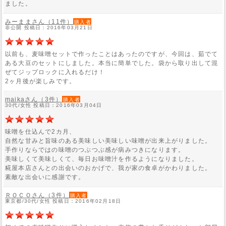
ました。
みーままさん（11件）
購入者
非公開 投稿日：2016年03月21日
以前も、麦味噌セットで作ったことはあったのですが、今回は、茹でて
ある大豆のセットにしました。本当に簡単でした。袋から取り出して混
ぜてジップロックに入れるだけ！
2ヶ月後が楽しみです。
maikaさん（3件）
購入者
30代/女性 投稿日：2016年03月04日
味噌を仕込んで2カ月、
自然な甘みと旨味のある美味しい美味しい味噌が出来上がりました。
手作りならではの味噌のつぶつぶ感が病みつきになります。
美味しくて美味しくて、毎日お味噌汁を作るようになりました。
糀屋本店さんとの出会いのおかげで、我が家の食卓がかわりました。
素敵な出会いに感謝です。
ＲＯＣＯさん（3件）
購入者
東京都/30代/女性 投稿日：2016年02月18日