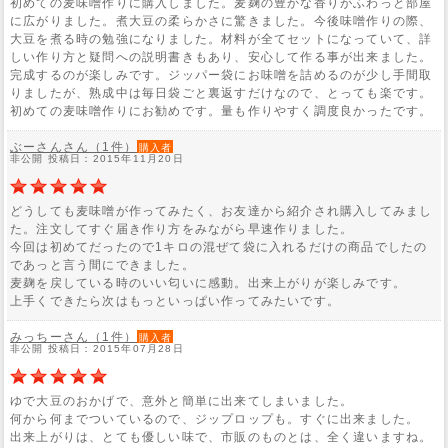
初めての麦味噌作りに購入しました。麦麹の豊かな香りがふわっと部屋
に広がりました。煮大豆の柔らかさに驚きました。今後味噌作りの際、
大豆を煮る時の勉強になりました。材料が全てセットになっていて、詳
しい作り方と疑問への説明書きもあり、安心して作る事が出来ました。
完成するのが楽しみです。ジッパー袋にお味噌を詰めるのが少し手間取
りましたが、熟成中は毎日袋ごと裏返すだけなので、とっても楽です。
初めての麦味噌作りにお勧めです。量も作りやすく調度良かったです。
ぶーさんさん（1件）
購入者
非公開 投稿日：2015年11月20日
どうしても麦味噌が作ってみたく、お友達から紹介され購入してみまし
た。注文してすぐ届き作り方をみながら早速作りました。
今回は初めてだったので1キロの混ぜて袋に入れるだけの商品でしたの
であっと言う間にできました。
麦麹を戻している時のいい匂いに感動。出来上がりが楽しみです。
上手くできたら次はもっといっぱい作ってみたいです。
みっちーさん（1件）
購入者
非公開 投稿日：2015年07月28日
ゆで大豆のおかげで、意外と簡単に出来てしまいました。
何から何までついているので、ジップロップも。すぐに出来ました。
出来上がりは、とても優しい味で、市販のものとは、全く違いますね。