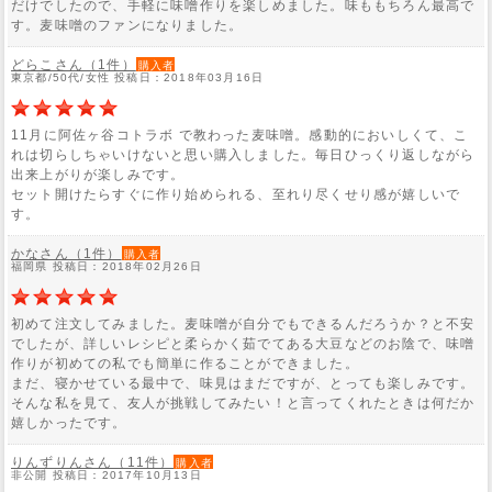
だけでしたので、手軽に味噌作りを楽しめました。味ももちろん最高で
す。麦味噌のファンになりました。
どらこさん（1件）
購入者
東京都/50代/女性 投稿日：2018年03月16日
11月に阿佐ヶ谷コトラボ で教わった麦味噌。感動的においしくて、こ
れは切らしちゃいけないと思い購入しました。毎日ひっくり返しながら
出来上がりが楽しみです。
セット開けたらすぐに作り始められる、至れり尽くせり感が嬉しいで
す。
かなさん（1件）
購入者
福岡県 投稿日：2018年02月26日
初めて注文してみました。麦味噌が自分でもできるんだろうか？と不安
でしたが、詳しいレシピと柔らかく茹でてある大豆などのお陰で、味噌
作りが初めての私でも簡単に作ることができました。
まだ、寝かせている最中で、味見はまだですが、とっても楽しみです。
そんな私を見て、友人が挑戦してみたい！と言ってくれたときは何だか
嬉しかったです。
りんずりんさん（11件）
購入者
非公開 投稿日：2017年10月13日