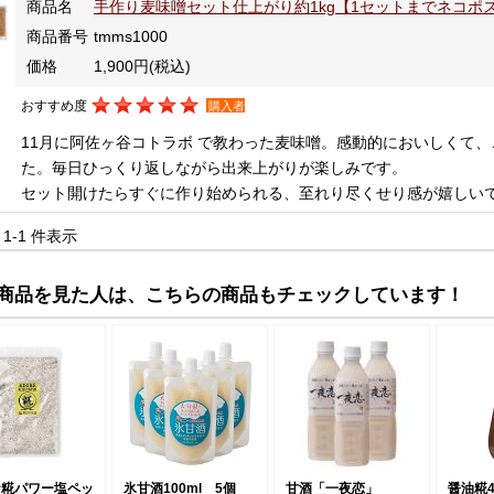
商品名
手作り麦味噌セット仕上がり約1kg【1セットまでネコポ
商品番号
tmms1000
価格
1,900円
(税込)
おすすめ度
購入者
11月に阿佐ヶ谷コトラボ で教わった麦味噌。感動的においしくて
た。毎日ひっくり返しながら出来上がりが楽しみです。
セット開けたらすぐに作り始められる、至れり尽くせり感が嬉しい
中 1-1 件表示
商品を見た人は、こちらの商品もチェックしています！
ケ糀パワー塩ペッ
氷甘酒100ml 5個
甘酒「一夜恋」
醤油糀4