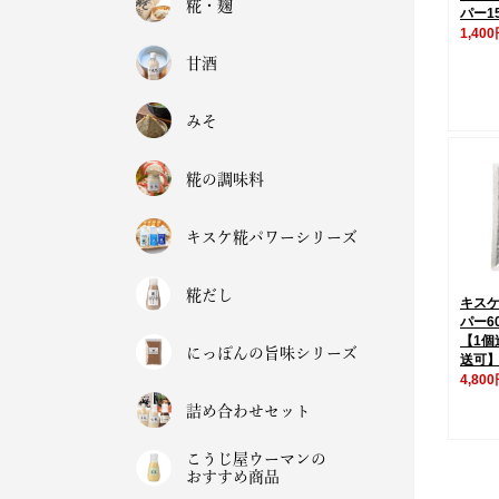
糀・麹
パー1
1,40
甘酒
みそ
糀の調味料
キスケ糀パワーシリーズ
糀だし
キス
パー6
【1個
にっぽんの旨味シリーズ
送可
4,80
詰め合わせセット
こうじ屋ウーマンの
おすすめ商品