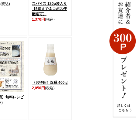
スパイス 120g袋入り
円
(税込)
【5個までネコポス便
配送可】
1,370円
(税込)
〈お得用〉塩糀 400ｇ
2,050円
(税込)
用】無料レシピ
込)