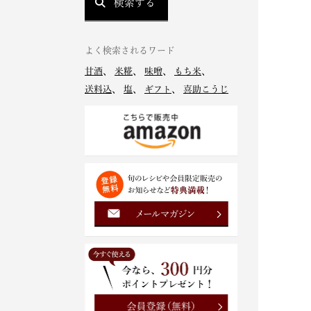
検索する
よく検索されるワード
甘酒
、
米糀
、
味噌
、
もち米
、
送料込
、
塩
、
ギフト
、
喜助こうじ