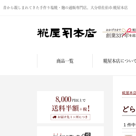
昔から親しまれてきた手作り塩糀・麹の通販専門店。大分県佐伯市:糀屋本店
商品一覧
糀屋本店につい
糀屋本
どら
1 件