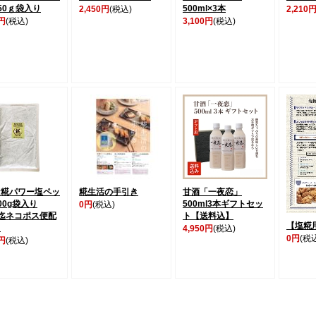
50ｇ袋入り
500ml×3本
2,450円
(税込)
2,210
0円
(税込)
3,100円
(税込)
ケ糀パワー塩ペッ
糀生活の手引き
甘酒「一夜恋」
00g袋入り
500ml3本ギフトセッ
0円
(税込)
迄ネコポス便配
ト【送料込】
【塩糀
】
4,950円
(税込)
0円
(税
0円
(税込)