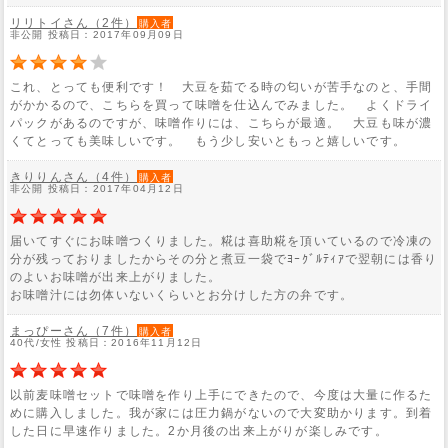
リリトイさん（2件）
購入者
非公開 投稿日：2017年09月09日
これ、とっても便利です！ 大豆を茹でる時の匂いが苦手なのと、手間
がかかるので、こちらを買って味噌を仕込んでみました。 よくドライ
パックがあるのですが、味噌作りには、こちらが最適。 大豆も味が濃
くてとっても美味しいです。 もう少し安いともっと嬉しいです。
きりりんさん（4件）
購入者
非公開 投稿日：2017年04月12日
届いてすぐにお味噌つくりました。糀は喜助糀を頂いているので冷凍の
分が残っておりましたからその分と煮豆一袋でﾖｰｸﾞﾙﾃｨｱで翌朝には香り
のよいお味噌が出来上がりました。
お味噌汁には勿体いないくらいとお分けした方の弁です。
まっぴーさん（7件）
購入者
40代/女性 投稿日：2016年11月12日
以前麦味噌セットで味噌を作り上手にできたので、今度は大量に作るた
めに購入しました。我が家には圧力鍋がないので大変助かります。到着
した日に早速作りました。2か月後の出来上がりが楽しみです。