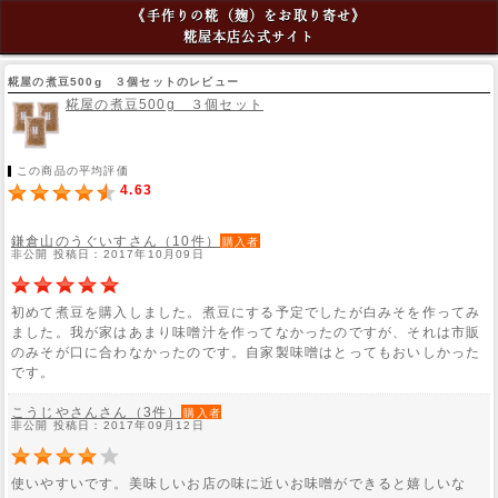
《手作りの糀（麹）をお取り寄せ》
糀屋本店公式サイト
糀屋の煮豆500g ３個セットのレビュー
糀屋の煮豆500g ３個セット
この商品の平均評価
4.63
鎌倉山のうぐいすさん（10件）
購入者
非公開 投稿日：2017年10月09日
初めて煮豆を購入しました。煮豆にする予定でしたが白みそを作ってみ
ました。我が家はあまり味噌汁を作ってなかったのですが、それは市販
のみそが口に合わなかったのです。自家製味噌はとってもおいしかった
です。
こうじやさんさん（3件）
購入者
非公開 投稿日：2017年09月12日
使いやすいです。美味しいお店の味に近いお味噌ができると嬉しいな