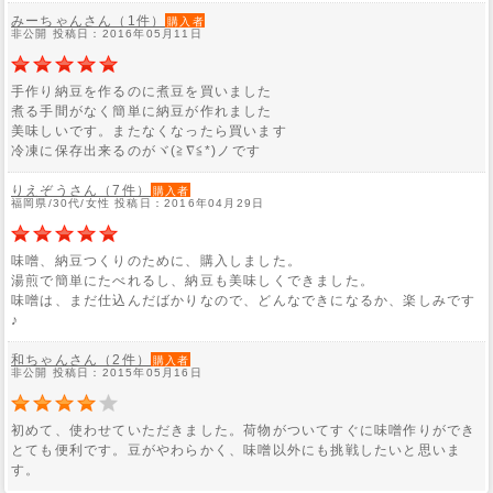
みーちゃんさん（1件）
購入者
非公開 投稿日：2016年05月11日
手作り納豆を作るのに煮豆を買いました
煮る手間がなく簡単に納豆が作れました
美味しいです。またなくなったら買います
冷凍に保存出来るのがヾ(≧∇≦*)ノです
りえぞうさん（7件）
購入者
福岡県/30代/女性 投稿日：2016年04月29日
味噌、納豆つくりのために、購入しました。
湯煎で簡単にたべれるし、納豆も美味しくできました。
味噌は、まだ仕込んだばかりなので、どんなできになるか、楽しみです
♪
和ちゃんさん（2件）
購入者
非公開 投稿日：2015年05月16日
初めて、使わせていただきました。荷物がついてすぐに味噌作りができ
とても便利です。豆がやわらかく、味噌以外にも挑戦したいと思いま
す。