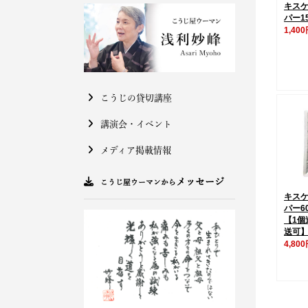
キス
パー1
1,40
こうじの貸切講座
講演会・イベント
メディア掲載情報
メッセージ
こうじ屋ウーマンから
キス
パー6
【1個
送可
4,80