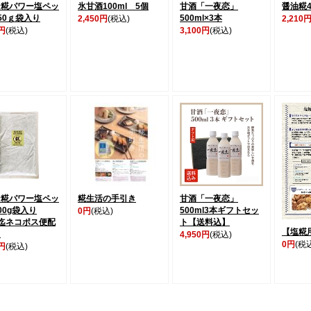
ケ糀パワー塩ペッ
氷甘酒100ml 5個
甘酒「一夜恋」
醤油糀4
50ｇ袋入り
500ml×3本
2,450円
(税込)
2,210
0円
(税込)
3,100円
(税込)
ケ糀パワー塩ペッ
糀生活の手引き
甘酒「一夜恋」
00g袋入り
500ml3本ギフトセッ
0円
(税込)
迄ネコポス便配
ト【送料込】
【塩糀
】
4,950円
(税込)
0円
(税
0円
(税込)