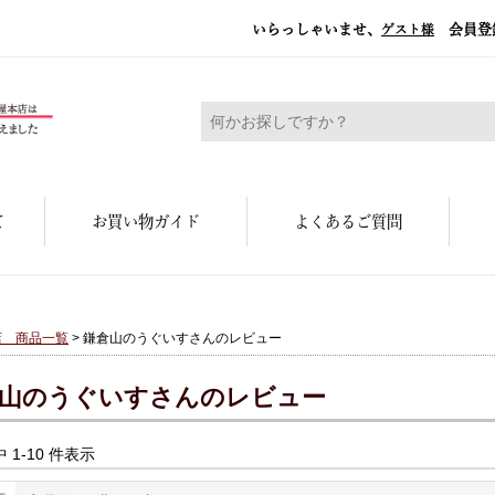
いらっしゃいませ、
会員登
ゲスト様
糀屋本店 - 元禄二年。創業三百余年の味
て
お買い物ガイド
よくあるご質問
店 商品一覧
> 鎌倉山のうぐいすさんのレビュー
山のうぐいすさんのレビュー
中 1-10 件表示