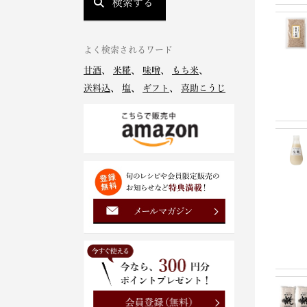
検索する
よく検索されるワード
甘酒
、
米糀
、
味噌
、
もち米
、
送料込
、
塩
、
ギフト
、
喜助こうじ