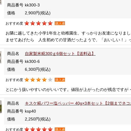
商品番号
kk300-3
価格
2,900円
(税込)
おすすめ度
購入者
お隣に越してきた小学1年生と幼稚園生、すっかりお友達になりま
ませてあげたら 人生初めての甘酒だったようで、「おいしい！」
商品名
自家製米糀300ｇ6個セット【送料込】
商品番号
kk300-6
価格
6,300円
(税込)
おすすめ度
購入者
とにかう扱いやすいのがいいです。値段が上がったのが残念ですが
商品名
キスケ糀パワー塩ペッパー 40g×3本セット【2個までネ
商品番号
ksp40
価格
2,250円
(税込)
おすすめ度
購入者