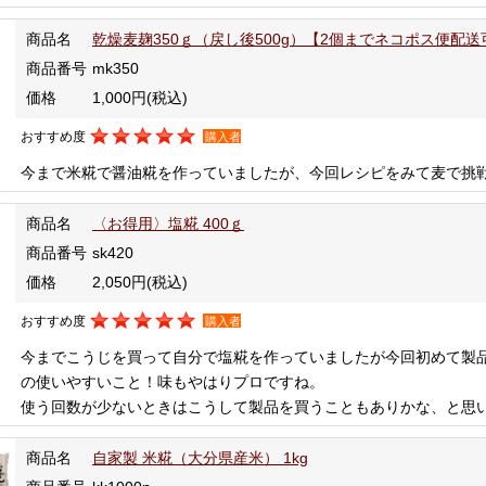
商品名
乾燥麦麹350ｇ（戻し後500g）【2個までネコポス便配送
商品番号
mk350
価格
1,000円
(税込)
おすすめ度
購入者
今まで米糀で醤油糀を作っていましたが、今回レシピをみて麦で挑
商品名
〈お得用〉塩糀 400ｇ
商品番号
sk420
価格
2,050円
(税込)
おすすめ度
購入者
今までこうじを買って自分で塩糀を作っていましたが今回初めて製
の使いやすいこと！味もやはりプロですね。
使う回数が少ないときはこうして製品を買うこともありかな、と思
商品名
自家製 米糀（大分県産米） 1kg