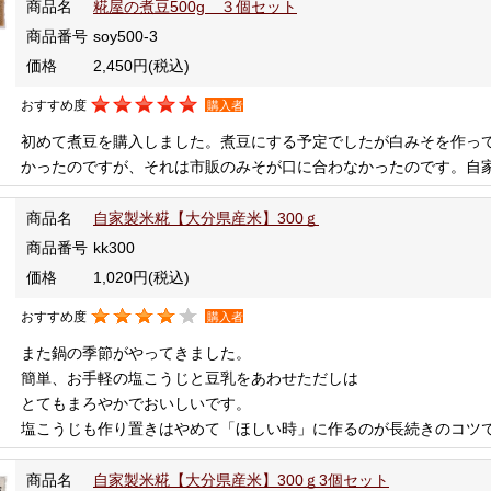
商品名
糀屋の煮豆500g ３個セット
商品番号
soy500-3
価格
2,450円
(税込)
おすすめ度
購入者
初めて煮豆を購入しました。煮豆にする予定でしたが白みそを作っ
かったのですが、それは市販のみそが口に合わなかったのです。自
商品名
自家製米糀【大分県産米】300ｇ
商品番号
kk300
価格
1,020円
(税込)
おすすめ度
購入者
また鍋の季節がやってきました。
簡単、お手軽の塩こうじと豆乳をあわせただしは
とてもまろやかでおいしいです。
塩こうじも作り置きはやめて「ほしい時」に作るのが長続きのコツ
商品名
自家製米糀【大分県産米】300ｇ3個セット