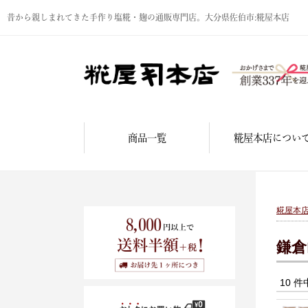
昔から親しまれてきた手作り塩糀・麹の通販専門店。大分県佐伯市:糀屋本店
商品一覧
糀屋本店につい
糀屋本
鎌倉
10 件