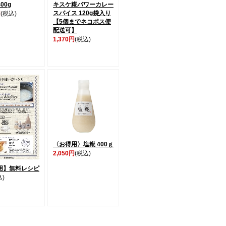
00g
キスケ糀パワーカレー
スパイス 120g袋入り
円
(税込)
【5個までネコポス便
配送可】
1,370円
(税込)
〈お得用〉塩糀 400ｇ
2,050円
(税込)
用】無料レシピ
込)