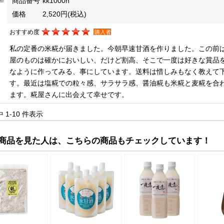
商品番号
kk1000n
価格
2,520円
(税込)
おすすめ度
購入者
私の定番の米糀が届きました。今朝早速甘酒を作りました。この前
屋のものは確かにおいしい、だけど割高、そこで一度は好きな賞品
なように作ってみる、事にしています。送料は惜しみもなく教えて
す。最近は塩糀での粒々感、サラサラ感、醤油糀も米糀と麦糀を合
ます。糀屋さんに出会えて幸せです。
中 1-10 件表示
商品を見た人は、こちらの商品もチェックしています！