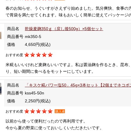
春のお知らせ、うぐいすがさえずり始めました。気分爽快、食事の
で胃袋を満たせてくれます。味もおいしく簡単に使えてパッケージ
商品名
乾燥麦麹350ｇ（戻し後500g）×5個セット
商品番号
mk350-5
価格
4,650円
(税込)
おすすめ度
米糀もいいけれど麦麹もいいですよ。私は醤油麹を作るとき、昆布
り、短い期間に食べるをモットーにしています。
商品名
「キスケ糀パワー塩50」45g×3本セット【2個までネコ
商品番号
kss45-50n
価格
2,250円
(税込)
おすすめ度
購入者
以前から使って便利だったので再利用です。
今から夏の野菜に使っておいしくいただきたいです。