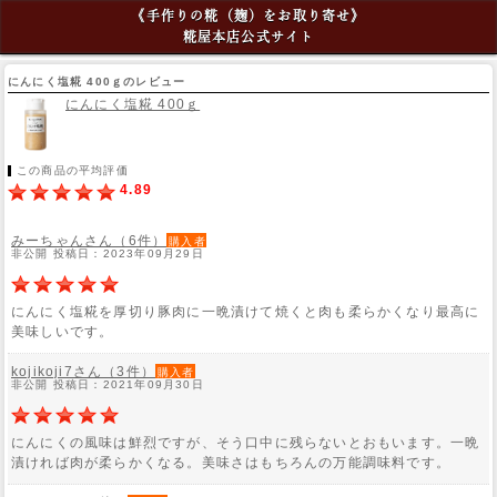
《手作りの糀（麹）をお取り寄せ》
糀屋本店公式サイト
にんにく塩糀 400ｇのレビュー
にんにく塩糀 400ｇ
この商品の平均評価
4.89
みーちゃんさん（6件）
購入者
非公開 投稿日：2023年09月29日
にんにく塩糀を厚切り豚肉に一晩漬けて焼くと肉も柔らかくなり最高に
美味しいです。
kojikoji7さん（3件）
購入者
非公開 投稿日：2021年09月30日
にんにくの風味は鮮烈ですが、そう口中に残らないとおもいます。一晩
漬ければ肉が柔らかくなる。美味さはもちろんの万能調味料です。