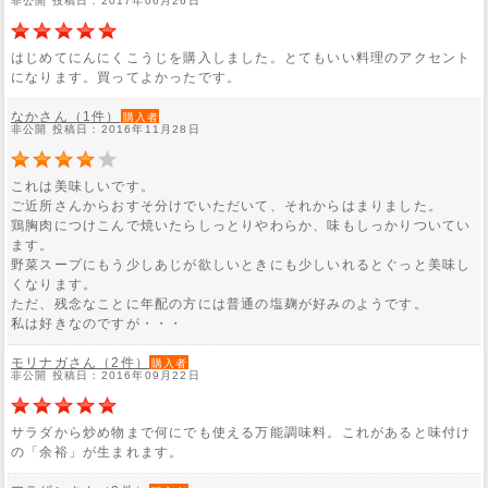
非公開 投稿日：2017年06月26日
はじめてにんにくこうじを購入しました。とてもいい料理のアクセント
になります。買ってよかったです。
なかさん（1件）
購入者
非公開 投稿日：2016年11月28日
これは美味しいです。
ご近所さんからおすそ分けでいただいて、それからはまりました。
鶏胸肉につけこんで焼いたらしっとりやわらか、味もしっかりついてい
ます。
野菜スープにもう少しあじが欲しいときにも少しいれるとぐっと美味し
くなります。
ただ、残念なことに年配の方には普通の塩麹が好みのようです。
私は好きなのですが・・・
モリナガさん（2件）
購入者
非公開 投稿日：2016年09月22日
サラダから炒め物まで何にでも使える万能調味料。これがあると味付け
の「余裕」が生まれます。