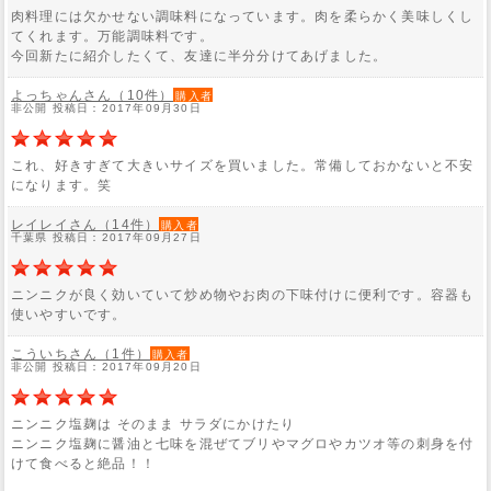
肉料理には欠かせない調味料になっています。肉を柔らかく美味しくし
てくれます。万能調味料です。
今回新たに紹介したくて、友達に半分分けてあげました。
よっちゃんさん（10件）
購入者
非公開 投稿日：2017年09月30日
これ、好きすぎて大きいサイズを買いました。常備しておかないと不安
になります。笑
レイレイさん（14件）
購入者
千葉県 投稿日：2017年09月27日
ニンニクが良く効いていて炒め物やお肉の下味付けに便利です。容器も
使いやすいです。
こういちさん（1件）
購入者
非公開 投稿日：2017年09月20日
ニンニク塩麹は そのまま サラダにかけたり
ニンニク塩麹に醤油と七味を混ぜてブリやマグロやカツオ等の刺身を付
けて食べると絶品！！