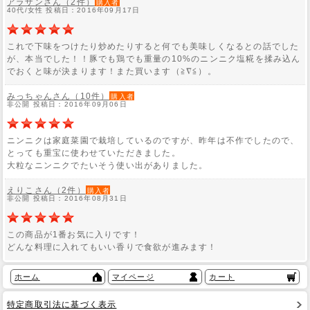
アラザンさん（2件）
購入者
40代/女性 投稿日：2016年09月17日
これで下味をつけたり炒めたりすると何でも美味しくなるとの話でした
が、本当でした！！豚でも鶏でも重量の10%のニンニク塩糀を揉み込ん
でおくと味が決まります！また買います（≧∇≦）。
みっちゃんさん（10件）
購入者
非公開 投稿日：2016年09月06日
ニンニクは家庭菜園で栽培しているのですが、昨年は不作でしたので、
とっても重宝に使わせていただきました。
大粒なニンニクでたいそう使い出がありました。
えりこさん（2件）
購入者
非公開 投稿日：2016年08月31日
この商品が1番お気に入りです！
どんな料理に入れてもいい香りで食欲が進みます！
ホーム
マイページ
カート
特定商取引法に基づく表示