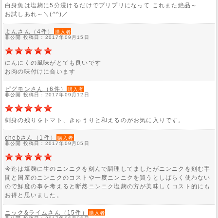
白身魚は塩麹に5分浸けるだけでプリプリになって これまた絶品～
お試しあれ～＼(^^)／
よんさん（4件）
購入者
非公開 投稿日：2017年09月15日
にんにくの風味がとても良いです
お肉の味付けに合います
ピグモンさん（6件）
購入者
非公開 投稿日：2017年09月12日
刺身の残りをトマト、きゅうりと和えるのがお気に入りです。
chebさん（1件）
購入者
非公開 投稿日：2017年09月05日
今迄は塩麹に生のニンニクを刻んで調理してましたがニンニクを刻む手
間と国産のニンニクのコストや一度ニンニクを買うとしばらく使わない
ので鮮度の事を考えると断然ニンニク塩麹の方が美味しくコスト的にも
お得と思いました。
ニック&ライムさん（15件）
購入者