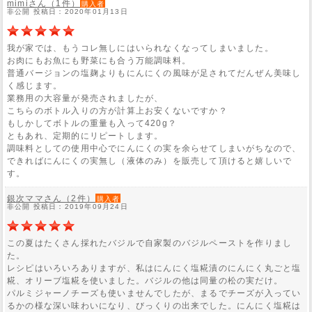
mimiさん（1件）
購入者
非公開 投稿日：2020年01月13日
我が家では、もうコレ無しにはいられなくなってしまいました。
お肉にもお魚にも野菜にも合う万能調味料。
普通バージョンの塩麹よりもにんにくの風味が足されてだんぜん美味し
く感じます。
業務用の大容量が発売されましたが、
こちらのボトル入りの方が計算上お安くないですか？
もしかしてボトルの重量も入って420g？
ともあれ、定期的にリピートします。
調味料としての使用中心でにんにくの実を余らせてしまいがちなので、
できればにんにくの実無し（液体のみ）を販売して頂けると嬉しいで
す。
銀次ママさん（2件）
購入者
非公開 投稿日：2019年09月24日
この夏はたくさん採れたバジルで自家製のバジルペーストを作りまし
た。
レシピはいろいろありますが、私はにんにく塩糀漬のにんにく丸ごと塩
糀、オリーブ塩糀を使いました。バジルの他は同量の松の実だけ。
パルミジャーノチーズも使いませんでしたが、まるでチーズが入ってい
るかの様な深い味わいになり、びっくりの出来でした。にんにく塩糀は