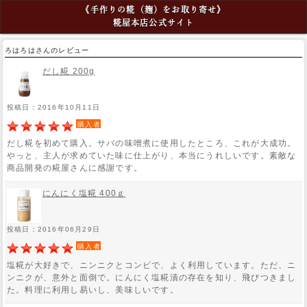
《手作りの糀（麹）をお取り寄せ》
糀屋本店公式サイト
ろはろはさんのレビュー
だし糀 200g
投稿日：2016年10月11日
購入者
だし糀を初めて購入。サバの味噌煮に使用したところ、これが大成功。
やっと、主人が求めていた味に仕上がり、本当にうれしいです。素敵な
商品開発の糀屋さんに感謝です。
にんにく塩糀 400ｇ
投稿日：2016年06月29日
購入者
塩糀が大好きで、ニンニクとコンビで、よく利用しています。ただ、ニ
ンニクが、意外と面倒で。にんにく塩糀漬の存在を知り、飛びつきまし
た。料理に利用し易いし、美味しいです。