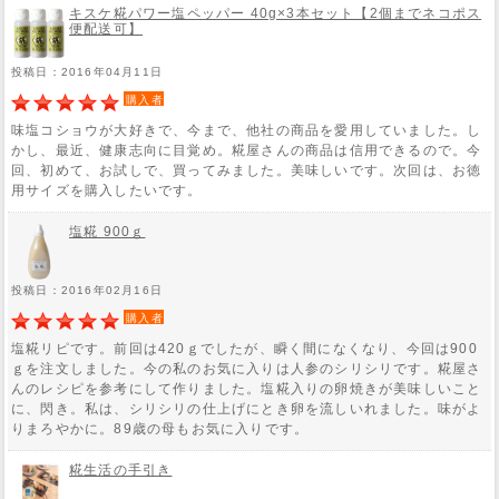
キスケ糀パワー塩ペッパー 40g×3本セット【2個までネコポス
便配送可】
投稿日：2016年04月11日
購入者
味塩コショウが大好きで、今まで、他社の商品を愛用していました。し
かし、最近、健康志向に目覚め。糀屋さんの商品は信用できるので。今
回、初めて、お試しで、買ってみました。美味しいです。次回は、お徳
用サイズを購入したいです。
塩糀 900ｇ
投稿日：2016年02月16日
購入者
塩糀リピです。前回は420ｇでしたが、瞬く間になくなり、今回は900
ｇを注文しました。今の私のお気に入りは人参のシリシリです。糀屋さ
んのレシピを参考にして作りました。塩糀入りの卵焼きが美味しいこと
に、閃き。私は、シリシリの仕上げにとき卵を流しいれました。味がよ
りまろやかに。89歳の母もお気に入りです。
糀生活の手引き