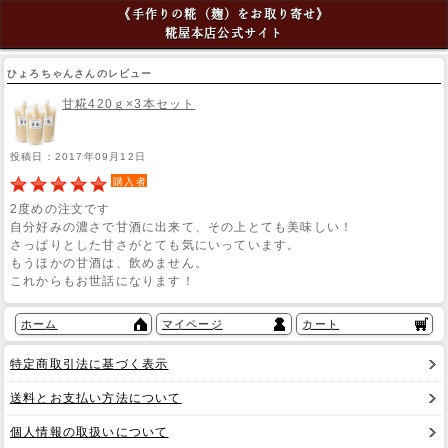
《手作りの糀（麹）をお取り寄せ》
糀屋本店公式サイト
ひょろちゃんさんのレビュー
甘糀420ｇ×3本セット
投稿日：2017年09月12日
購入者
2度めの注文です
自分好みの濃さで甘酒に出来て、その上とても美味しい！
さっぱりとした甘さがとても気にいっています。
もうほかの甘酒は、飲めません。
これからもお世話になります！
ホーム
マイページ
カート
特定商取引法に基づく表示
送料とお支払い方法について
個人情報の取扱いについて