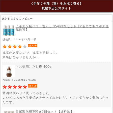
《手作りの糀（麹）をお取り寄せ》
糀屋本店公式サイト
あかまちさんのレビュー
「キスケ糀パワー塩25」35g×3本セット【2個までネコポス便
配送可】
投稿日：2016年12月12日
購入者
減塩が必要なので、減塩を期待して。
効果は分かりませんが…
〈お徳用〉だし糀 400g
投稿日：2016年12月12日
購入者
醤油の代わりに使ってみました。
レシピにあった生姜焼きを作ってみたけど、とても柔らかく美味しかっ
たです。
自家製米糀300ｇ6個セット【送料込】