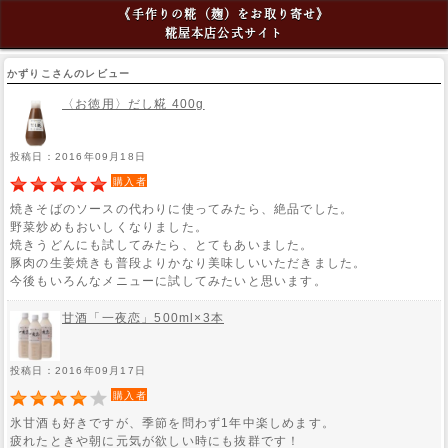
《手作りの糀（麹）をお取り寄せ》
糀屋本店公式サイト
かずりこさんのレビュー
〈お徳用〉だし糀 400g
投稿日：2016年09月18日
購入者
焼きそばのソースの代わりに使ってみたら、絶品でした。
野菜炒めもおいしくなりました。
焼きうどんにも試してみたら、とてもあいました。
豚肉の生姜焼きも普段よりかなり美味しいいただきました。
今後もいろんなメニューに試してみたいと思います。
甘酒「一夜恋」500ml×3本
投稿日：2016年09月17日
購入者
氷甘酒も好きですが、季節を問わず1年中楽しめます。
疲れたときや朝に元気が欲しい時にも抜群です！