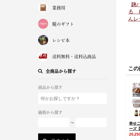
麹
業務用
る 
んレ
糀のギフト
レシピ本
送料無料・送料込商品
この
全商品から探す
商品から探す
価格から探す
～
幸せ
ーズ
20,2