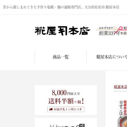
昔から親しまれてきた手作り塩糀・麹の通販専門店。大分県佐伯市:糀屋本店
商品一覧
糀屋本店につい
糀屋本