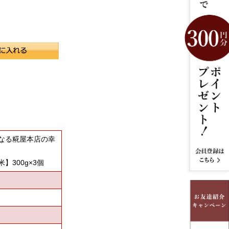
なる糀屋本店の幸
】300g×3個