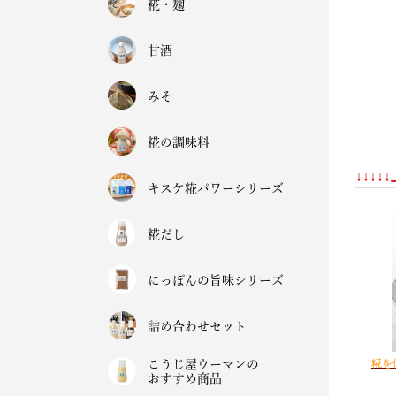
糀・麹
甘酒
みそ
糀の調味料
↓↓↓
キスケ糀パワーシリーズ
糀だし
にっぽんの旨味シリーズ
詰め合わせセット
糀を
こうじ屋ウーマンの
おすすめ商品