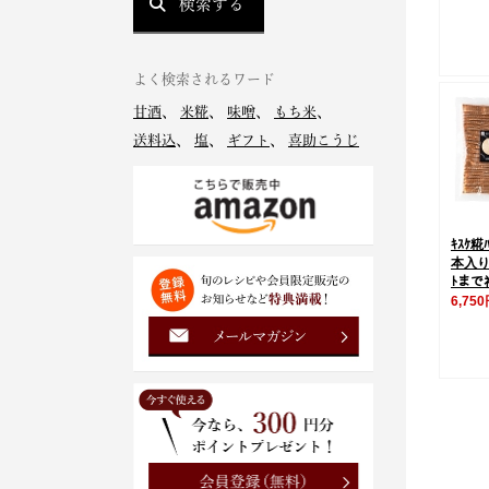
検索する
よく検索されるワード
甘酒
、
米糀
、
味噌
、
もち米
、
送料込
、
塩
、
ギフト
、
喜助こうじ
ｷｽｹ糀ﾊ
本入り
ﾄまでﾈ
6,75