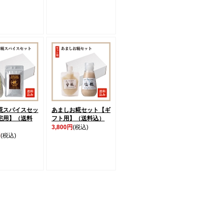
糀スパイスセッ
あましお糀セット【ギ
宅用】（送料
フト用】（送料込）
3,800円
(税込)
円
(税込)