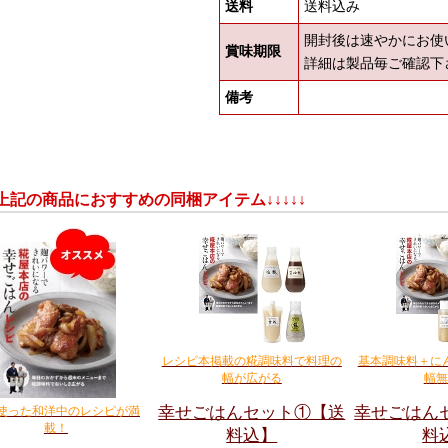
送料
送料込み
開封後は速やかにお使
賞味期限
詳細は製品毎ご確認下
備考
↓↓上記の商品におすすめの同梱アイテム↓↓↓↓↓
レシピ本掲載の糀調味料で料理の
基本調味料＋に
幅が広がる
幅無
幸せごはんセット①【送
幸せごはん
使った和洋中のレシピが満
載！
料込】
料