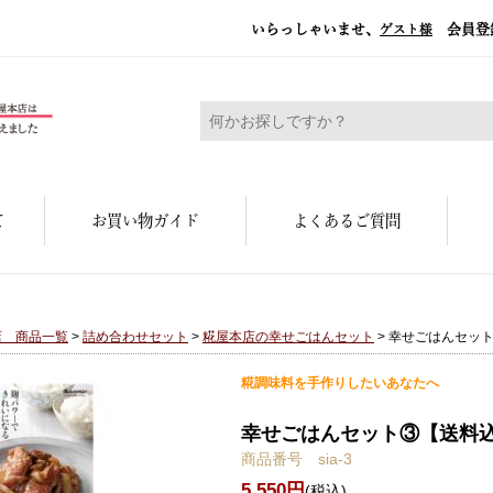
いらっしゃいませ、
会員登
ゲスト様
糀屋本店 - 元禄二年。創業三百余年の味
て
お買い物ガイド
よくあるご質問
店 商品一覧
>
詰め合わせセット
>
糀屋本店の幸せごはんセット
> 幸せごはんセッ
糀調味料を手作りしたいあなたへ
幸せごはんセット③【送料
商品番号 sia-3
5,550円
(税込)