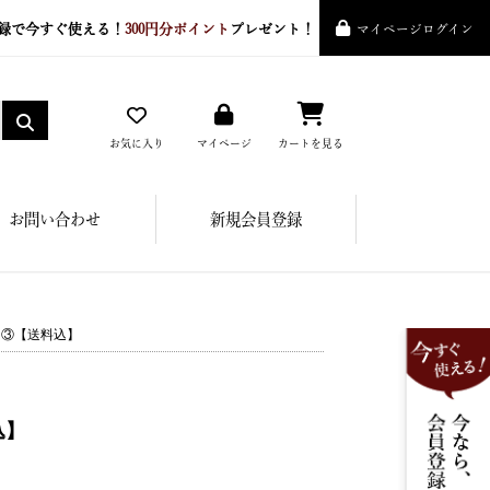
録で今すぐ使える！
300円分ポイント
プレゼント！
マイページログイン
お気に入り
マイページ
カートを見る
お問い合わせ
新規会員登録
ト③【送料込】
込】