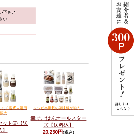
い下さい
さい
んにく塩糀＝活用
レシピ本掲載の調味料が揃う！
限大
幸せごはんオールスター
セット②【送
ズ【送料込】
込】
20,250円
(税込)