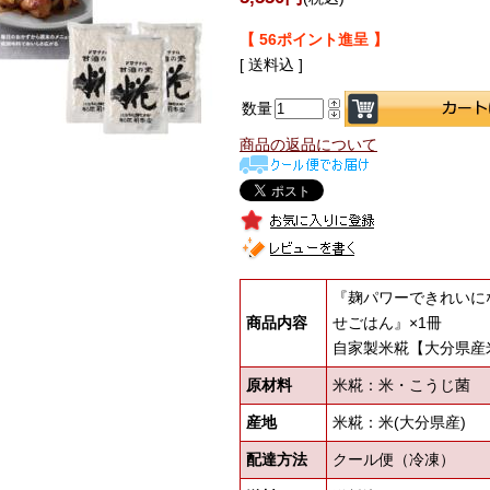
【 56ポイント進呈 】
[ 送料込 ]
数量
商品の返品について
『麹パワーできれいに
商品内容
せごはん』×1冊
自家製米糀【大分県産米
原材料
米糀：米・こうじ菌
産地
米糀：米(大分県産)
配達方法
クール便（冷凍）