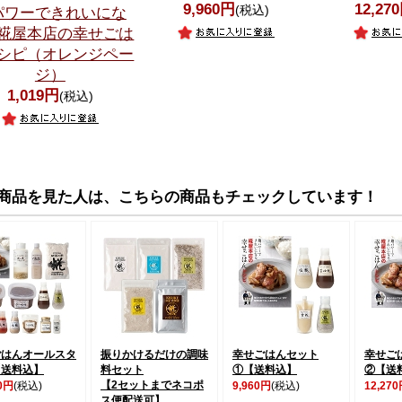
9,960円
12,27
(税込)
パワーできれいにな
糀屋本店の幸せごは
シピ（オレンジペー
ジ）
1,019円
(税込)
商品を見た人は、こちらの商品もチェックしています！
ごはんオールスタ
振りかけるだけの調味
幸せごはんセット
幸せご
【送料込】
料セット
①【送料込】
②【送
【2セットまでネコポ
50円
(税込)
9,960円
(税込)
12,27
ス便配送可】