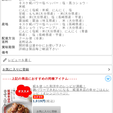
キスケ糀パワー塩ペッパー：塩・黒コショウ・
米糀
にんにく塩糀：米糀、にんにく、塩
Web Site
甘糀：もち米(大分県産）・米(大分県産）
塩糀：米(大分県産)、塩（長崎県産・平釜）
醤油糀：醤油（埼玉県産）、米（大分県産）
産地
キスケ糀パワー塩ペッパー：塩（長崎県産）、
黒コショウ（マレーシア）、米（大分県産）
にんにく塩糀：米(大分県産)、にんにく（青森
県産）、塩（長崎県産・平釜）
配達方法
クール便（冷凍）
送料
送料込み
開封後は速やかにお使い下さい
賞味期限
詳細は製品毎ご確認下さい
備考
レビューを書く
お気に入りに登録
↓↓↓↓↓上記の商品におすすめの同梱アイテム↓↓↓↓↓
糀を使った和洋中のレシピが満載！
麹パワーできれいになる 糀屋本店の幸せごはんレ
シピ（オレンジページ）
1,019円
(税込)