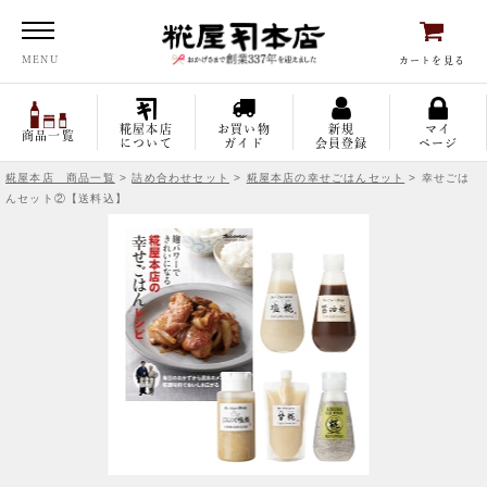
糀屋本店
MENU
カートを見る
糀屋本店
お買い物
新規
マイ
商品一覧
について
ガイド
会員登録
ページ
糀屋本店 商品一覧
>
詰め合わせセット
>
糀屋本店の幸せごはんセット
> 幸せごは
んセット②【送料込】