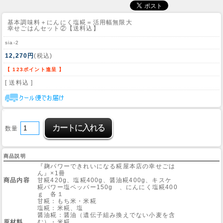
基本調味料＋にんにく塩糀＝活用幅無限大
幸せごはんセット②【送料込】
sia-2
12,270円
(税込)
【 123ポイント進呈 】
[ 送料込 ]
数量
商品説明
『麹パワーできれいになる糀屋本店の幸せごは
ん』×1冊
商品内容
甘糀420g、塩糀400g、醤油糀400g、キスケ
糀パワー塩ペッパー150g 、にんにく塩糀400
ｇ 各１
甘糀：もち米・米糀
塩糀：米糀、塩
醤油糀：醤油（遺伝子組み換えでない小麦を含
原材料
む）・米糀