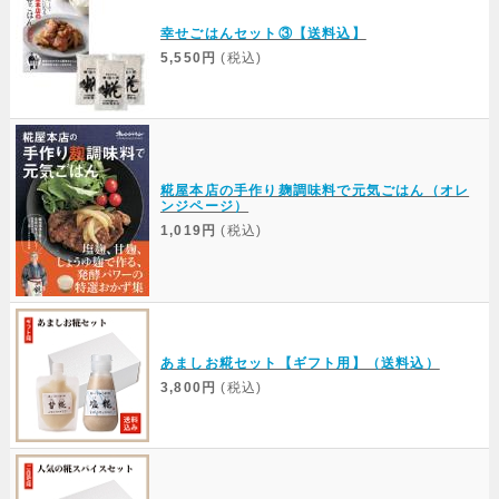
幸せごはんセット③【送料込】
5,550円
(税込)
糀屋本店の手作り麹調味料で元気ごはん（オレ
ンジページ）
1,019円
(税込)
あましお糀セット【ギフト用】（送料込）
3,800円
(税込)