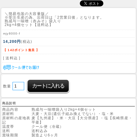
＼簡易包装の大容量版／
※受注生産の為、出荷日は「2営業日後」となります。
熟成与一味噌（赤みそ）袋入り
2kg×4個セット【送料込】
mjy8000-f
14,200円
(税込)
【 142ポイント進呈 】
[ 送料込 ]
数量
商品説明
商品内容
熟成与一味噌袋入り2kg×4個セット
原材料
大麦・大豆(遺伝子組み換えでない）・塩・米
原材料の産地表
麦【九州産】・米・大豆【大分県産】・塩【長崎県産・
記
平釜】
温度帯
クール便（冷蔵）
送料
送料込み
賞味期限
製造より6ヶ月