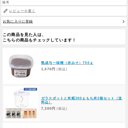
備考
レビューを書く
Web Site
お気に入りに登録
この商品を見た人は、
こちらの商品もチェックしています！
熟成与一味噌（赤みそ）750ｇ
1,470円
(税込)
ガラスポットと米糀300ｇもち米3個セット（送
料込）
7,300円
(税込)