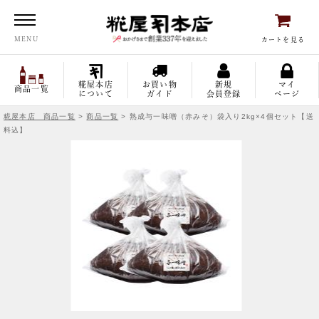
糀屋本店
MENU
カートを見る
糀屋本店
お買い物
新規
マイ
商品一覧
について
ガイド
会員登録
ページ
糀屋本店 商品一覧
>
商品一覧
> 熟成与一味噌（赤みそ）袋入り2kg×4個セット【送
料込】