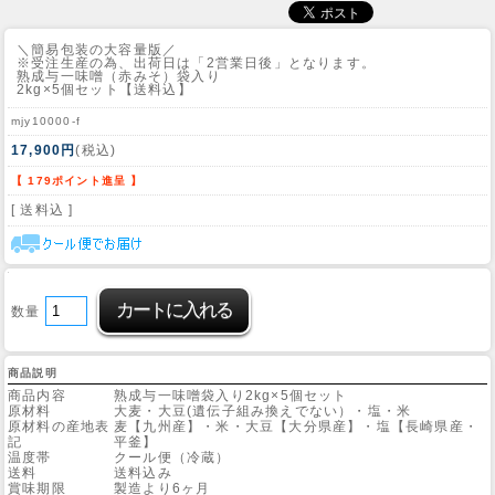
＼簡易包装の大容量版／
※受注生産の為、出荷日は「2営業日後」となります。
熟成与一味噌（赤みそ）袋入り
2kg×5個セット【送料込】
mjy10000-f
17,900円
(税込)
【 179ポイント進呈 】
[ 送料込 ]
数量
商品説明
商品内容
熟成与一味噌袋入り2kg×5個セット
原材料
大麦・大豆(遺伝子組み換えでない）・塩・米
原材料の産地表
麦【九州産】・米・大豆【大分県産】・塩【長崎県産・
記
平釜】
温度帯
クール便（冷蔵）
送料
送料込み
賞味期限
製造より6ヶ月