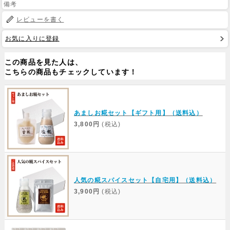
備考
レビューを書く
Web Site
お気に入りに登録
この商品を見た人は、
こちらの商品もチェックしています！
あましお糀セット【ギフト用】（送料込）
3,800円
(税込)
人気の糀スパイスセット【自宅用】（送料込）
3,900円
(税込)