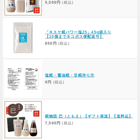
5,500円
(税込)
「キスケ糀パワー塩25」45g袋入り
【10個までネコポス便配送可】
650円
(税込)
塩糀・醤油糀・甘糀作り方
0円
(税込)
糀物語 巴（ともえ）【ギフト発送】【送料込】
7,500円
(税込)