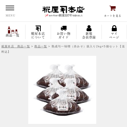
糀屋本店
MENU
カートを見る
糀屋本店
お買い物
新規
マイ
商品一覧
について
ガイド
会員登録
ページ
糀屋本店 商品一覧
>
商品一覧
> 熟成与一味噌（赤みそ）袋入り2kg×5個セット【送
料込】