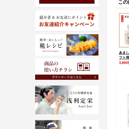
この
あま
フト
3,80