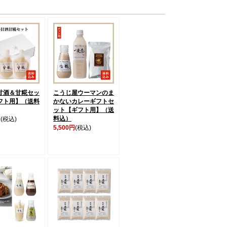
甘酒＆甘糀セッ
こうじ屋ウーマンのま
フト用】（送料
かないカレーギフトセ
ット【ギフト用】（送
料込）
円
(税込)
5,500円
(税込)