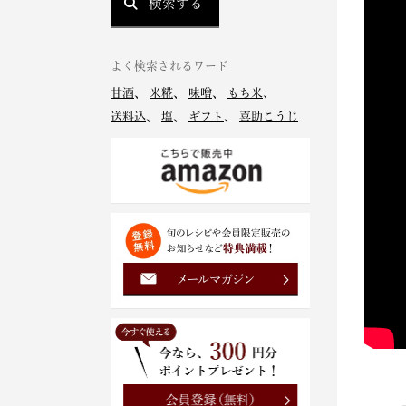
検索する
よく検索されるワード
甘酒
、
米糀
、
味噌
、
もち米
、
送料込
、
塩
、
ギフト
、
喜助こうじ