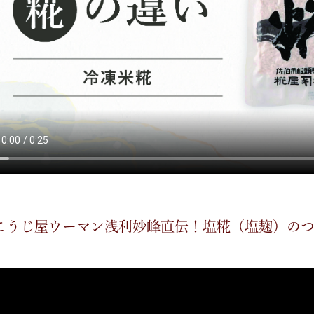
こうじ屋ウーマン浅利妙峰直伝！塩糀（塩麹）の