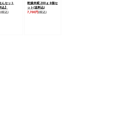
はんセット
乾燥米糀 200ｇ 8個セ
料込】
ット(送料込)
円
(税込)
7,700円
(税込)