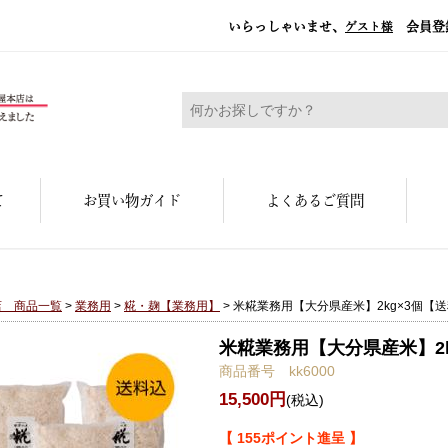
いらっしゃいませ、
会員登
ゲスト様
糀屋本店 - 元禄二年。創業三百余年の味
て
お買い物ガイド
よくあるご質問
店 商品一覧
>
業務用
>
糀・麹【業務用】
> 米糀業務用【大分県産米】2kg×3個【
米糀業務用【大分県産米】2k
商品番号 kk6000
15,500円
(税込)
【 155ポイント進呈 】