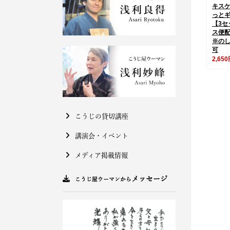
キス
っと
【3セ
ス便
※の
可
2,65
こうじの貸切講座
講演会・イベント
メディア掲載情報
メッセージ
こうじ屋ウーマンから