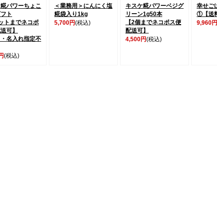
ケ糀パワーちょこ
＜業務用＞にんにく塩
キスケ糀パワーベジグ
幸せご
ギフト
糀袋入り1kg
リーン1g50本
①【送
ットまでネコポ
【2個までネコポス便
5,700円
(税込)
9,960
配送可】
配送可】
し・名入れ指定不
4,500円
(税込)
0円
(税込)