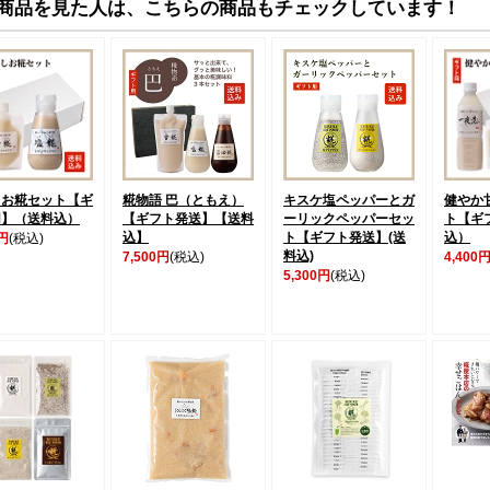
商品を見た人は、こちらの商品もチェックしています！
しお糀セット【ギ
糀物語 巴（ともえ）
キスケ塩ペッパーとガ
健やか
用】（送料込）
【ギフト発送】【送料
ーリックペッパーセッ
ト【ギ
込】
ト【ギフト発送】(送
込）
0円
(税込)
料込)
7,500円
(税込)
4,400
5,300円
(税込)