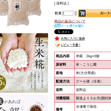
[ 送料込 ]
数量
商品の返品について
商品内容
米糀 2kg×3個
原材料
米・こうじ菌
産地
米(大分県産)
配達方法
クール便（冷凍）
送料
送料込
消費期限
製造より３か月(開封前
冷凍庫で保存。
備考