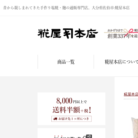
昔から親しまれてきた手作り塩糀・麹の通販専門店。大分県佐伯市:糀屋本店
商品一覧
糀屋本店につい
糀屋本