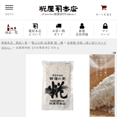
糀屋本店
MENU
カートを見る
糀屋本店
お買い物
新規
マイ
商品一覧
について
ガイド
会員登録
ページ
糀屋本店 商品一覧
>
職人の粋 自家製 糀・麹
>
自家製 米糀（使い切りサイズ
300g）
> 自家製米糀【大分県産米】300ｇ