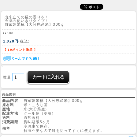
出来立ての糀の香りを！
冷凍の使いきりタイプ！
自家製米糀【大分県産米】300ｇ
kk300
1,020円
(税込)
【 10ポイント進呈 】
数量
商品説明
商品内容
自家製米糀【大分県産米】300ｇ
原材料
米・こうじ菌
産地
米(大分県産)
配達方法
クール便（冷凍）
送料
通常送料
消費期限
賞味期限5ヶ月
冷凍庫で保存。
備考
解凍不要なので封を切ってすぐに使えます。