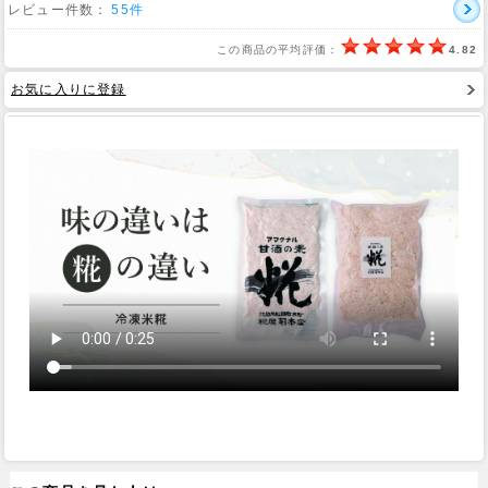
レビュー件数：
55件
Web Site
この商品の平均評価：
4.82
お気に入りに登録