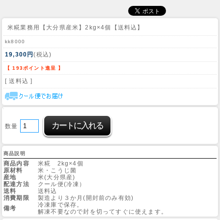
米糀業務用【大分県産米】2kg×4個【送料込】
kk8000
19,300円
(税込)
【 193ポイント進呈 】
[ 送料込 ]
数量
商品説明
商品内容
米糀 2kg×4個
原材料
米・こうじ菌
産地
米(大分県産)
配達方法
クール便(冷凍）
送料
送料込
消費期限
製造より３か月(開封前のみ有効)
冷凍庫で保存。
備考
解凍不要なので封を切ってすぐに使えます。