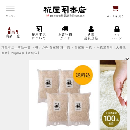
糀屋本店
MENU
カートを見る
糀屋本店
お買い物
新規
マイ
商品一覧
について
ガイド
会員登録
ページ
糀屋本店 商品一覧
>
職人の粋 自家製 糀・麹
>
自家製 米糀
> 米糀業務用【大分県
産米】2kg×4個【送料込】