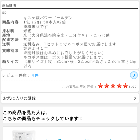
商品説明
sp
キスケ糀パワーゴールデン
商品内容
1包（2g）50本入×2袋
※粉末状です
原材料
米糀
産地
米（大分県湯布院産米・三分付き）・こうじ菌
配達方法
常温
送料
送料込み、1セットまでネコポス便でお届けします
製造より１年
賞味期限
※開封後はお早めにお召し上がりください）
ネコポス便は、ポスト投函でお届けします。
箱サイズ
【箱サイズ】縦：31cm×横：22.5cm×高さ：2.3cm 重さ1㎏
以内
レビュー件数：
4件
この商品の平均評価：
5.00
お気に入りに登録
この商品を見た人は、
こちらの商品もチェックしています！