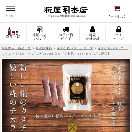
糀屋本店
MENU
カートを見る
糀屋本店
お買い物
新規
マイ
商品一覧
について
ガイド
会員登録
ページ
糀屋本店 商品一覧
>
糀の調味料
>
キスケ糀パワーシリーズ
>
キスケ糀パワーゴー
ルデン
> ｷｽｹ糀ﾊﾟﾜｰｺﾞｰﾙﾃﾞﾝ100本入り【送料込・1ｾｯﾄまでﾈｺﾎﾟｽ配送】