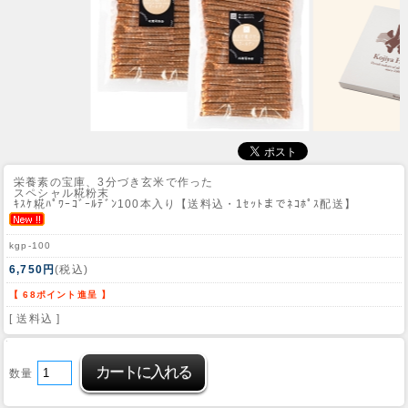
栄養素の宝庫、3分づき玄米で作った
スペシャル糀粉末
ｷｽｹ糀ﾊﾟﾜｰｺﾞｰﾙﾃﾞﾝ100本入り【送料込・1ｾｯﾄまでﾈｺﾎﾟｽ配送】
kgp-100
6,750円
(税込)
【 68ポイント進呈 】
[ 送料込 ]
数量