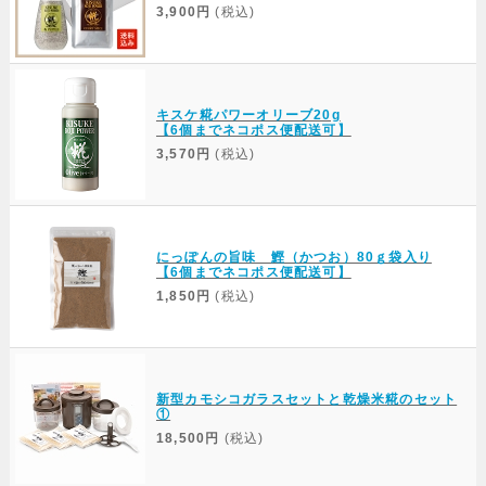
3,900円
(税込)
キスケ糀パワーオリーブ20g
【6個までネコポス便配送可】
3,570円
(税込)
にっぽんの旨味 鰹（かつお）80ｇ袋入り
【6個までネコポス便配送可】
1,850円
(税込)
新型カモシコガラスセットと乾燥米糀のセット
①
18,500円
(税込)