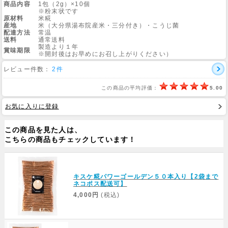
商品内容
1包（2g）×10個
※粉末状です
原材料
米糀
産地
米（大分県湯布院産米・三分付き）・こうじ菌
配達方法
常温
送料
通常送料
製造より１年
賞味期限
※開封後はお早めにお召し上がりください）
レビュー件数：
2件
この商品の平均評価：
5.00
お気に入りに登録
この商品を見た人は、
こちらの商品もチェックしています！
キスケ糀パワーゴールデン５０本入り【2袋まで
ネコポス配送可】
4,000円
(税込)