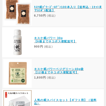
ｷｽｹ糀ﾊﾟﾜｰｺﾞｰﾙﾃﾞﾝ100本入り【送料込・1ｾｯﾄま
でﾈｺﾎﾟｽ配送】
6,750円
(税込)
キスケ糀パワー 30g
【6個までネコポス便配送可】
900円
(税込)
キスケ糀パワーベジグリーン40g袋
【12個までネコポス便配送可】
1,800円
(税込)
人気の糀スパイスセット【ギフト用】（送料
込）