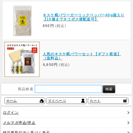
キスケ糀パワーガーリックペッパー40g袋入り
【10個までネコポス便配送可】
650円
(税込)
人気のキスケ糀パワーセット【ギフト発送】
（送料込）
4,650円
(税込)
商品検索
ホーム
マイページ
カート
ログイン
メルマガ申込/停止
特定商取引法に基づく表示