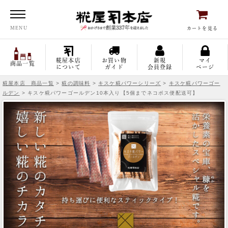
糀屋本店
MENU
カートを見る
糀屋本店
お買い物
新規
マイ
商品一覧
について
ガイド
会員登録
ページ
糀屋本店 商品一覧
>
糀の調味料
>
キスケ糀パワーシリーズ
>
キスケ糀パワーゴー
ルデン
> キスケ糀パワーゴールデン10本入り【5個までネコポス便配送可】