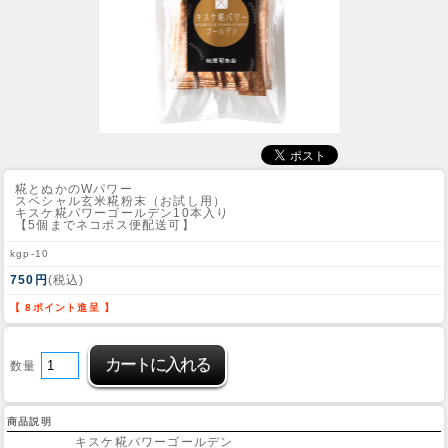
糀とぬかのWパワー
スペシャル玄米糀粉末（お試し用）
キスケ糀パワーゴールデン10本入り
【5個までネコポス便配送可】
kgp-10
750円
(税込)
【 8ポイント進呈 】
数量
商品説明
キスケ糀パワーゴールデン