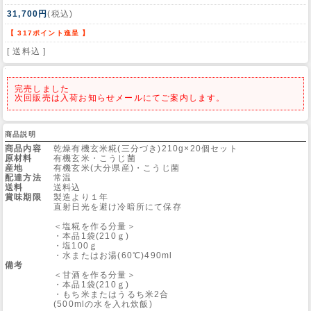
31,700円
(税込)
Web Site
【 317ポイント進呈 】
[ 送料込 ]
完売しました
次回販売は入荷お知らせメールにてご案内します。
商品説明
商品内容
乾燥有機玄米糀(三分づき)210g×20個セット
原材料
有機玄米・こうじ菌
産地
有機玄米(大分県産)・こうじ菌
配達方法
常温
送料
送料込
賞味期限
製造より１年
直射日光を避け冷暗所にて保存
＜塩糀を作る分量＞
・本品1袋(210ｇ)
・塩100ｇ
・水またはお湯(60℃)490ml
備考
＜甘酒を作る分量＞
・本品1袋(210ｇ)
・もち米またはうるち米2合
(500mlの水を入れ炊飯)