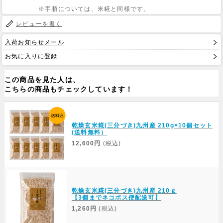
※手順については、米糀と同様です。
レビューを書く
入荷お知らせメール
お気に入りに登録
この商品を見た人は、
こちらの商品もチェックしています！
乾燥玄米糀(三分づき)九州産 210g×10個セット
(送料無料）
12,600円
(税込)
乾燥玄米糀(三分づき)九州産 210ｇ
【3個までネコポス便配送可】
1,260円
(税込)