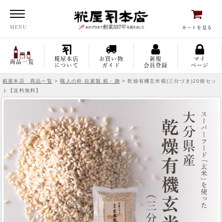
糀屋本店
MENU
カートを見る
糀屋本店
お買い物
新規
マイ
商品一覧
について
ガイド
会員登録
ページ
糀屋本店 商品一覧
>
職人の粋 自家製 糀・麹
> 乾燥有機玄米糀(三分づき)20個セッ
ト【送料無料】