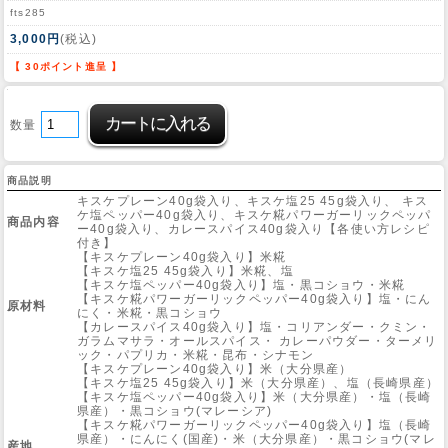
fts285
3,000円
(税込)
Web Site
【 30ポイント進呈 】
数量
商品説明
キスケプレーン40g袋入り、キスケ塩25 45g袋入り、 キス
ケ塩ペッパー40g袋入り、キスケ糀パワーガーリックペッパ
商品内容
ー40g袋入り、カレースパイス40g袋入り【各使い方レシピ
付き】
【キスケプレーン40g袋入り】米糀
【キスケ塩25 45g袋入り】米糀、塩
【キスケ塩ペッパー40g袋入り】塩・黒コショウ・米糀
【キスケ糀パワーガーリックペッパー40g袋入り】塩・にん
原材料
にく・米糀・黒コショウ
【カレースパイス40g袋入り】塩・コリアンダー・クミン・
ガラムマサラ・オールスパイス・ カレーパウダー・ターメリ
ック・パプリカ・米糀・昆布・シナモン
【キスケプレーン40g袋入り】米（大分県産）
【キスケ塩25 45g袋入り】米（大分県産）、塩（長崎県産）
【キスケ塩ペッパー40g袋入り】米（大分県産）・塩（長崎
県産）・黒コショウ(マレーシア)
【キスケ糀パワーガーリックペッパー40g袋入り】塩（長崎
県産）・にんにく(国産)・米（大分県産）・黒コショウ(マレ
産地