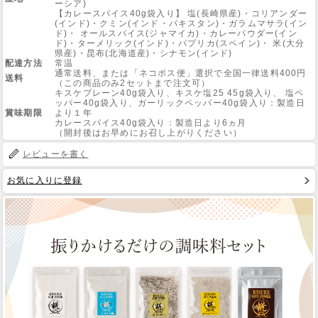
ーシア)
【カレースパイス40g袋入り】 塩(長崎県産)・コリアンダー
(インド)・クミン(インド・パキスタン)・ガラムマサラ(イン
ド)・ オールスパイス(ジャマイカ)・カレーパウダー(イン
ド)・ターメリック(インド)・パプリカ(スペイン)・ 米(大分
県産)・昆布(北海道産)・シナモン(インド)
配達方法
常温
通常送料、または「ネコポス便」選択で全国一律送料400円
送料
（この商品のみ2セットまで注文可）
キスケプレーン40g袋入り、キスケ塩25 45g袋入り、 塩ペ
ッパー40g袋入り、ガーリックペッパー40g袋入り：製造日
賞味期限
より１年
カレースパイス40g袋入り：製造日より6ヵ月
（開封後はお早めにお召し上がりください）
レビューを書く
お気に入りに登録