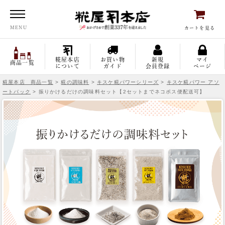
糀屋本店
MENU
カートを見る
糀屋本店
お買い物
新規
マイ
商品一覧
について
ガイド
会員登録
ページ
糀屋本店 商品一覧
>
糀の調味料
>
キスケ糀パワーシリーズ
>
キスケ糀パワー アソ
ートパック
> 振りかけるだけの調味料セット【2セットまでネコポス便配送可】