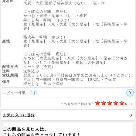
原材料
大麦・大豆(遺伝子組み換えでない）・塩・米
にっぽんの旨味 糀だし:
Web Site
かつお・米糀・昆布・いりこ・椎茸
早出し与一味噌（白みそ）:
麦【九州産】・米・大豆【大分県産】・塩【長崎県産・平
釜】
熟成与一味噌（赤みそ）:
産地
麦【九州産】・米・大豆【大分県産】・塩【長崎県産・平
釜】
にっぽんの旨味 糀だし:
かつお【鹿児島県産】・米糀【大分県産】・昆布【北海道
産】・いりこ【長崎県産】・椎茸【大分県産】
配達方法
クール便（冷蔵）
送料
送料込み
賞味期限
製造日より6ヶ月 (開封後はお早めにお召し上がりください)
早出し与一味噌・熟成与一味噌は、10℃以下で保存
備考
糀だしは、常温で保存
レビュー件数：
1件
この商品の平均評価：
5.00
お気に入りに登録
この商品を見た人は、
こちらの商品もチェックしています！