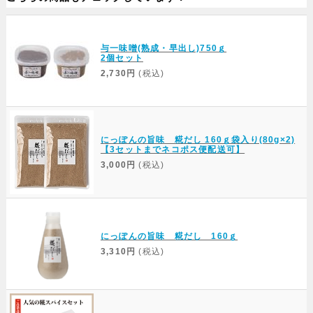
与一味噌(熟成・早出し)750ｇ
2個セット
2,730円
(税込)
にっぽんの旨味 糀だし 160ｇ袋入り(80g×2)
【3セットまでネコポス便配送可】
3,000円
(税込)
にっぽんの旨味 糀だし 160ｇ
3,310円
(税込)