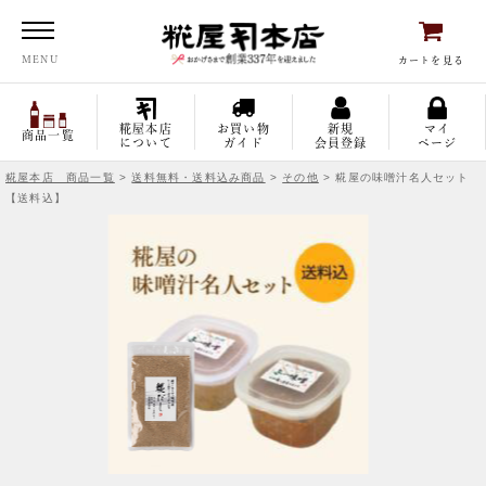
糀屋本店
MENU
カートを見る
糀屋本店
お買い物
新規
マイ
商品一覧
について
ガイド
会員登録
ページ
糀屋本店 商品一覧
>
送料無料・送料込み商品
>
その他
> 糀屋の味噌汁名人セット
【送料込】