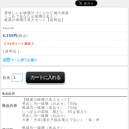
美味しいお味噌汁づくりの三種の神器
＼これであなたも味噌汁名人／
糀屋の味噌汁名人セット【送料込】
kmm36
5,350円
(税込)
【 54ポイント進呈 】
[ 送料込 ]
数量
商品説明
【糀屋の味噌汁名人セット】
早出し与一味噌（白みそ）750g
商品内容
熟成与一味噌（赤みそ） 750g
にっぽんの旨味 糀だし 40ｇ袋入り
早出し与一味噌（白みそ）:
大麦・大豆(遺伝子組み換えでない）・塩・米
熟成与一味噌（赤みそ）: