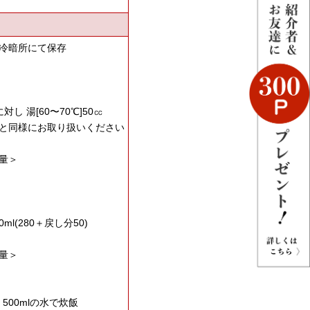
冷暗所にて保存
対し 湯[60〜70℃]50㏄
と同様にお取り扱いください
量＞
0ml(280＋戻し分50)
量＞
g 500mlの水で炊飯