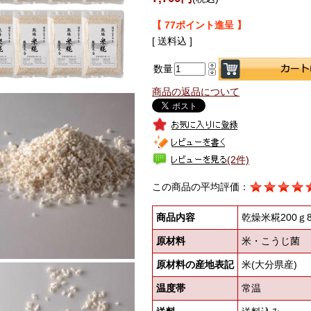
【 77ポイント進呈 】
[ 送料込 ]
数量
商品の返品について
(2件)
この商品の平均評価：
商品内容
乾燥米糀200ｇ
原材料
米・こうじ菌
原材料の産地表記
米(大分県産)
温度帯
常温