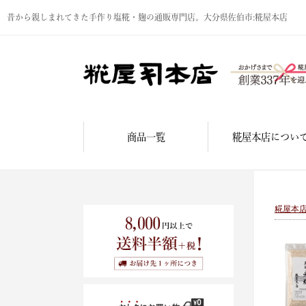
昔から親しまれてきた手作り塩糀・麹の通販専門店。大分県佐伯市:糀屋本店
商品一覧
糀屋本店につい
糀屋本