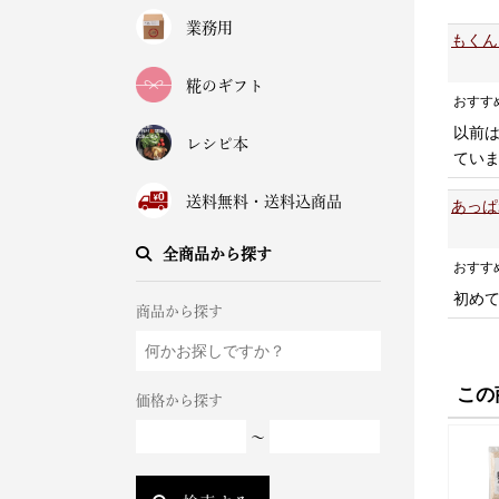
業務用
もくん
糀のギフト
おすす
以前
レシピ本
てい
送料無料・送料込商品
あっぱ
全商品から探す
おすす
初め
商品から探す
この
価格から探す
～