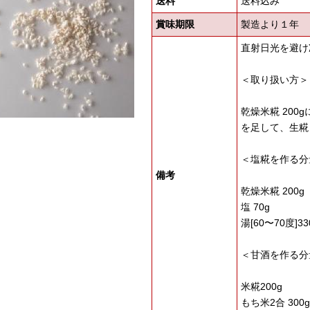
送料
送料込み
賞味期限
製造より１年
直射日光を避け
＜取り扱い方＞
乾燥米糀 200gに
を足して、生糀
＜塩糀を作る分
備考
乾燥米糀 200g
塩 70g
湯[60〜70度]33
＜甘酒を作る分
米糀200g
もち米2合 300