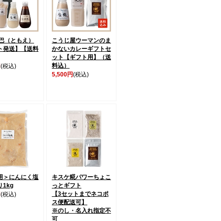
 巴（ともえ）
こうじ屋ウーマンのま
ト発送】【送料
かないカレーギフトセ
ット【ギフト用】（送
料込）
円
(税込)
5,500円
(税込)
用＞にんにく塩
キスケ糀パワーちょこ
1kg
っとギフト
【3セットまでネコポ
円
(税込)
ス便配送可】
※のし・名入れ指定不
可