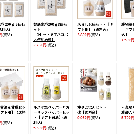
糀 200ｇ 5個セ
乾燥米糀200ｇ3個セ
あましお糀セット【ギ
糀物語
送料込)
ット
フト用】（送料込）
【ギフ
【1セットまでネコポ
込】
0円
(税込)
3,800円
(税込)
ス便配送可】
7,500
2,750円
(税込)
か甘酒＆甘糀セッ
キスケ塩ペッパーとガ
幸せごはんセット
＜業務
ギフト用】（送料
ーリックペッパーセッ
①【送料込】
糀袋入り
ト【ギフト発送】(送
9,960円
(税込)
5,700
料込)
0円
(税込)
5,300円
(税込)