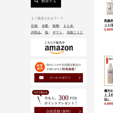
検索する
よく検索されるワード
乾燥米
ット(
甘酒
、
米糀
、
味噌
、
もち米
、
5,40
送料込
、
塩
、
ギフト
、
喜助こうじ
健や
ト【
込）
4,40