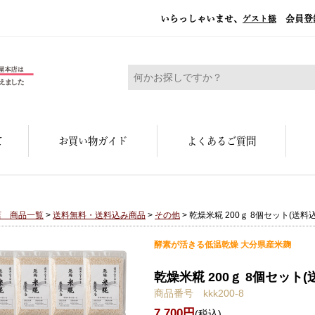
いらっしゃいませ、
会員登
ゲスト様
糀屋本店 - 元禄二年。創業三百余年の味
て
お買い物ガイド
よくあるご質問
店 商品一覧
>
送料無料・送料込み商品
>
その他
> 乾燥米糀 200ｇ 8個セット(送料込
酵素が活きる低温乾燥 大分県産米麹
乾燥米糀 200ｇ 8個セット(
商品番号 kkk200-8
7,700円
(税込)