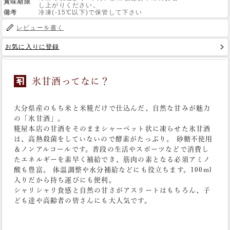
賞味期限
し上がりください。
備考
冷凍(-15℃以下)で保管して下さい
Web Site
レビューを書く
お気に入りに登録
氷甘酒ってなに？
大分県産のもち米と米糀だけで仕込んだ、自然な甘みが魅力
の「氷甘酒」。
糀屋本店の甘酒をそのままシャーベット状に凍らせた氷甘酒
は、高熱殺菌をしていないので酵素がたっぷり。 砂糖不使用
＆ノンアルコールです。普段の生活やスポーツなどで消費し
たエネルギーを素早く補給でき、筋肉の素となる必須アミノ
酸も豊富。 体温調整や水分補給などにも役立ちます。100ml
入りだから持ち運びにも便利。
シャリシャリ食感と自然の甘さがアスリートはもちろん、子
ども達や高齢者の皆さんにも大人気です。