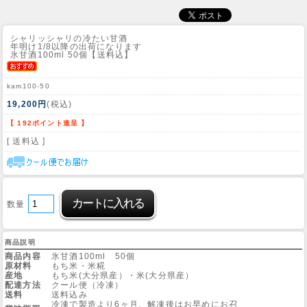
シャリッシャリの冷たい甘酒
年明け1/8以降の出荷になります
氷甘酒100ml 50個【送料込】
kam100-50
19,200円
(税込)
【 192ポイント進呈 】
[ 送料込 ]
数量
商品説明
商品内容
氷甘酒100ml 50個
原材料
もち米・米糀
産地
もち米(大分県産）・米(大分県産）
配達方法
クール便（冷凍）
送料
送料込み
冷凍で製造より6ヶ月、解凍後はお早めにお召