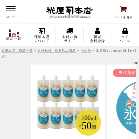
糀屋本店
MENU
カートを見る
糀屋本店
お買い物
新規
マイ
商品一覧
について
ガイド
会員登録
ページ
糀屋本店 商品一覧
>
送料無料・送料込み商品
>
その他
> 氷甘酒100ml 50個【送料
込】