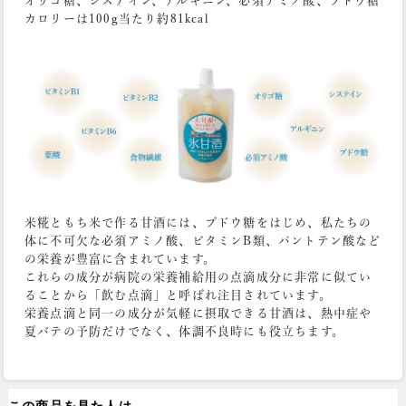
オリゴ糖、システイン、アルギニン、必須アミノ酸、ブドウ糖
カロリーは100g当たり約81kcal
米糀ともち米で作る甘酒には、ブドウ糖をはじめ、私たちの
体に不可欠な必須アミノ酸、ビタミンB類、パントテン酸など
の栄養が豊富に含まれています。
これらの成分が病院の栄養補給用の点滴成分に非常に似てい
ることから「飲む点滴」と呼ばれ注目されています。
栄養点滴と同一の成分が気軽に摂取できる甘酒は、熱中症や
夏バテの予防だけでなく、体調不良時にも役立ちます。