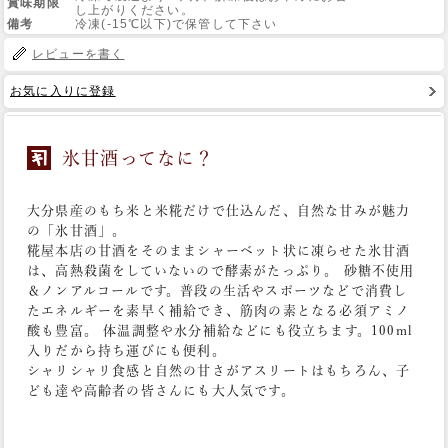
賞味期限
し上がりください。
備考
冷凍(-15℃以下)で保管して下さい
Web Site
レビューを書く
お気に入りに登録
氷甘酒ってなに？
大分県産のもち米と米糀だけで仕込んだ、自然な甘みが魅力
の「氷甘酒」。
糀屋本店の甘酒をそのままシャーベット状に凍らせた氷甘酒
は、高熱殺菌をしていないので酵素がたっぷり。 砂糖不使用
＆ノンアルコールです。普段の生活やスポーツなどで消費し
たエネルギーを素早く補給でき、筋肉の素となる必須アミノ
酸も豊富。 体温調整や水分補給などにも役立ちます。100ml
入りだから持ち運びにも便利。
シャリシャリ食感と自然の甘さがアスリートはもちろん、子
ども達や高齢者の皆さんにも大人気です。