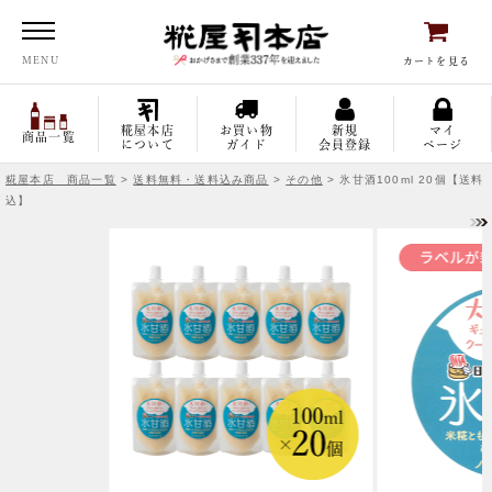
糀屋本店
MENU
カートを見る
糀屋本店
お買い物
新規
マイ
商品一覧
について
ガイド
会員登録
ページ
糀屋本店 商品一覧
>
送料無料・送料込み商品
>
その他
> 氷甘酒100ml 20個【送料
込】