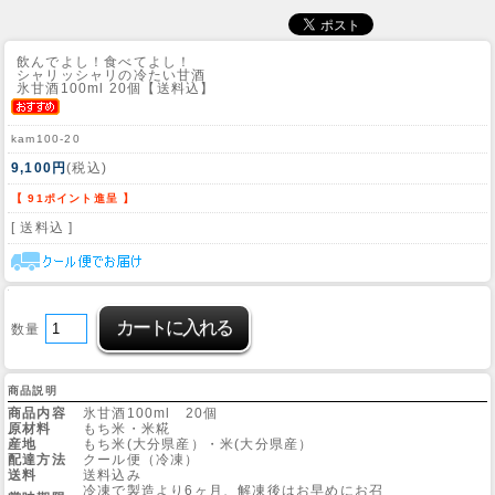
飲んでよし！食べてよし！
シャリッシャリの冷たい甘酒
氷甘酒100ml 20個【送料込】
kam100-20
9,100円
(税込)
【 91ポイント進呈 】
[ 送料込 ]
数量
商品説明
商品内容
氷甘酒100ml 20個
原材料
もち米・米糀
産地
もち米(大分県産）・米(大分県産）
配達方法
クール便（冷凍）
送料
送料込み
冷凍で製造より6ヶ月、解凍後はお早めにお召