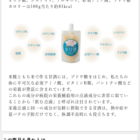
オリゴ糖、システイン、アルギニン、必須アミノ酸、ブドウ糖
カロリーは100g当たり約81kcal
米糀ともち米で作る甘酒には、ブドウ糖をはじめ、私たちの
体に不可欠な必須アミノ酸、ビタミンB類、パントテン酸など
の栄養が豊富に含まれています。
これらの成分が病院の栄養補給用の点滴成分に非常に似てい
ることから「飲む点滴」と呼ばれ注目されています。
栄養点滴と同一の成分が気軽に摂取できる甘酒は、熱中症や
夏バテの予防だけでなく、体調不良時にも役立ちます。