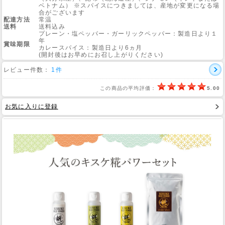
ベトナム） ※スパイスにつきましては、産地が変更になる場
合がございます
配達方法
常温
送料
送料込み
プレーン・塩ペッパー・ガーリックペッパー：製造日より１
年
賞味期限
カレースパイス：製造日より6ヵ月
(開封後はお早めにお召し上がりください)
レビュー件数：
1件
この商品の平均評価：
5.00
お気に入りに登録