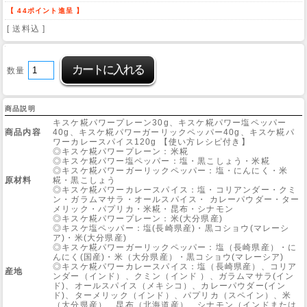
【 44ポイント進呈 】
[ 送料込 ]
Web Site
数量
商品説明
キスケ糀パワープレーン30g、キスケ糀パワー塩ペッパー
商品内容
40g、キスケ糀パワーガーリックペッパー40g、キスケ糀パ
ワーカレースパイス120g 【使い方レシピ付き】
◎キスケ糀パワープレーン：米糀
◎キスケ糀パワー塩ペッパー：塩・黒こしょう・米糀
◎キスケ糀パワーガーリックペッパー：塩・にんにく・米
原材料
糀・黒こしょう
◎キスケ糀パワーカレースパイス：塩・コリアンダー・クミ
ン・ガラムマサラ・オールスパイス・ カレーパウダー・ター
メリック・パプリカ・米糀・昆布・シナモン
◎キスケ糀パワープレーン：米(大分県産)
◎キスケ塩ペッパー：塩(長崎県産)・黒コショウ(マレーシ
ア)・米(大分県産)
◎キスケ糀パワーガーリックペッパー：塩（長崎県産）・に
んにく(国産)・米（大分県産）・黒コショウ(マレーシア)
◎キスケ糀パワーカレースパイス：塩（長崎県産）、コリア
産地
ンダー（インド）、クミン（インド ）、ガラムマサラ(イン
ド)、オールスパイス（メキシコ）、カレーパウダー(イン
ド)、ターメリック（インド）、パプリカ（スペイン）、米
（大分県産）、昆布（北海道産）、シナモン（インドまたは