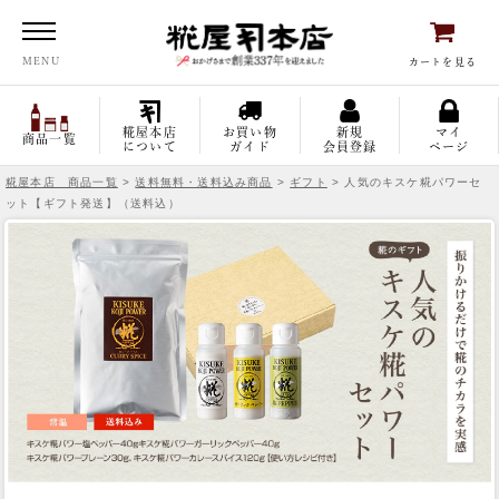
糀屋本店
MENU
カートを見る
糀屋本店
お買い物
新規
マイ
商品一覧
について
ガイド
会員登録
ページ
糀屋本店 商品一覧
>
送料無料・送料込み商品
>
ギフト
> 人気のキスケ糀パワーセ
ット【ギフト発送】（送料込）