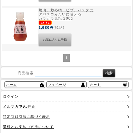
焼肉、炒め物、ピザ、パスタに
タバスコみたいに使える
カラカラ鬼糀 200g
1,680円
(税込)
1
商品検索
ホーム
マイページ
カート
ログイン
メルマガ申込/停止
特定商取引法に基づく表示
送料とお支払い方法について