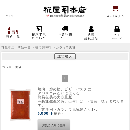
糀屋本店
MENU
カートを見る
糀屋本店
お買い物
新規
マイ
商品一覧
について
ガイド
会員登録
ページ
糀屋本店 商品一覧
>
糀の調味料
> カラカラ鬼糀
並び替え
カラカラ鬼糀
1
焼肉、炒め物、ピザ、パスタに
タバスコみたいに使える
簡易包装の大容量版
※受注生産の為、出荷日は「2営業日後」となりま
す。
＜業務用＞カラカラ鬼糀袋入り1kg
6,000円
(税込)