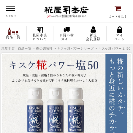
糀屋本店
MENU
カートを見る
糀屋本店
お買い物
新規
マイ
商品一覧
について
ガイド
会員登録
ページ
糀屋本店 商品一覧
>
糀の調味料
>
キスケ糀パワーシリーズ
> キスケ糀パワー塩 50