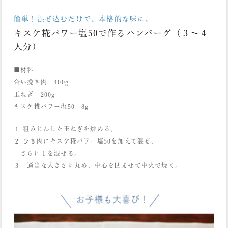
簡単！混ぜ込むだけで、本格的な味に。
キスケ糀パワー塩50で作るハンバーグ（３〜４
人分）
■材料
合い挽き肉 400g
玉ねぎ 200g
キスケ糀パワー塩50 8g
１ 粗みじんした玉ねぎを炒める。
２ ひき肉にキスケ糀パワー塩50を加えて混ぜ、
さらに１を混ぜる。
３ 適当な大きさに丸め、中心を凹ませて中火で焼く。