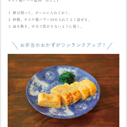
キスケ糀パワー塩50 小さじ1
１ 卵は割って、ボールに入れておく。
２ 砂糖、キスケ糀パワー50を入れてよく混ぜる。
３ 油を敷き、中火で焦がさないように焼く。