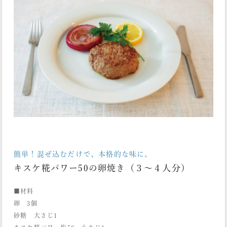
簡単！混ぜ込むだけで、本格的な味に。
キスケ糀パワー50の卵焼き（３〜４人分）
■材料
卵 3個
砂糖 大さじ1