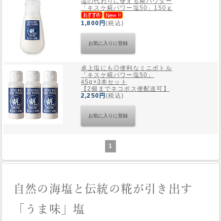
塩の代わりに使える糀パウダー
「キスケ糀パワー塩50」150ｇ
Web Site
1,800円
(税込)
卓上塩にも◎便利なミニボトル
「キスケ糀パワー塩50」
45g×3本セット
【2個までネコポス便配送可】
2,250円
(税込)
1
自然の海塩と伝統の糀が引き出す
「うま味」塩