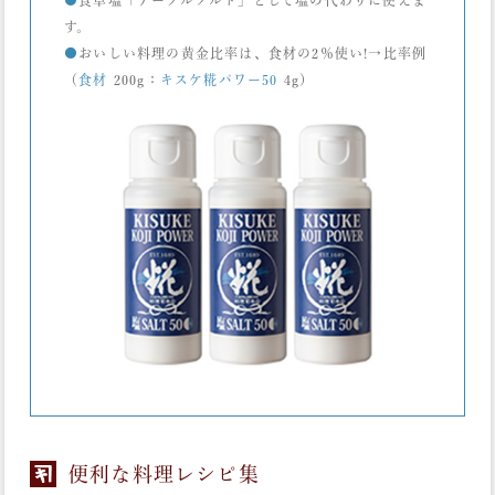
す。
●
おいしい料理の黄金比率は、食材の2％使い!→比率例
（
食材
200g：
キスケ糀パワー50
4g）
便利な料理レシピ集