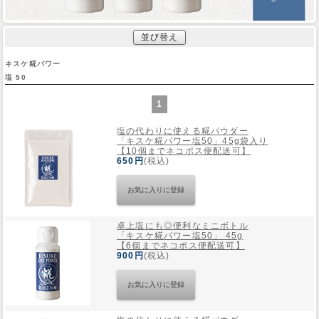
並び替え
キスケ糀パワー
塩 50
1
塩の代わりに使える糀パウダー
「キスケ糀パワー塩50」45g袋入り
【10個までネコポス便配送可】
650円
(税込)
卓上塩にも◎便利なミニボトル
「キスケ糀パワー塩50」 45g
【6個までネコポス便配送可】
900円
(税込)