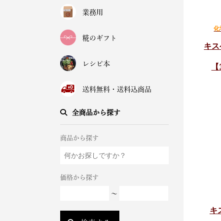
業務用
化
糀のギフト
キス
レシピ本
【
送料無料・送料込商品
全商品から探す
商品から探す
価格から探す
～
キ