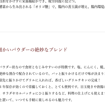
負担をかけずに栄養補給ができ、疲労回復に役立つ。
酵素から生み出される「オリゴ糖」で、腸内の善玉菌が増え、腸内環境
細かいパウダーの絶妙なブレンド
パウダー状なので食材となじみやすいのが特徴です。塩、にんにく、糀
絶妙な割合で配合されているので、パッと振りかけるだけで味が決まり
羽先に振りかけてグリルに入れれば、香ばしいグリルチキンの完成！
１年保存が効くので常備しておくと、とても便利です。目玉焼きや唐揚
、サラダやカルパッチョにひと振りするなど、料理の仕上げにも使えま
と置いて、いつでも手軽に楽しめるのも魅力です。