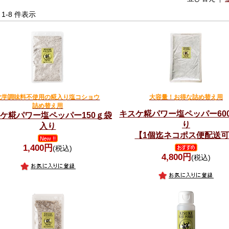
中 1-8 件表示
化学調味料不使用の糀入り塩コショウ
大容量！お得な詰め替え用
詰め替え用
キスケ糀パワー塩ペッパー60
ケ糀パワー塩ペッパー150ｇ袋
り
入り
【1個迄ネコポス便配送
1,400円
(税込)
4,800円
(税込)