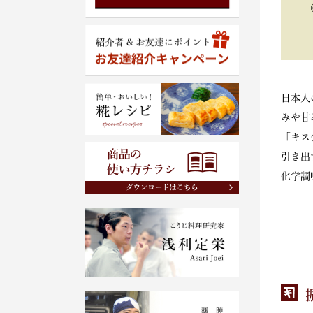
日本人
みや甘
「キス
引き出
化学調