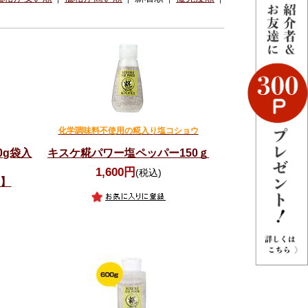
化学調味料不使用の糀入り塩コショウ
0g袋入
キスケ糀パワー塩ペッパー150ｇ
1,600円
(税込)
可】