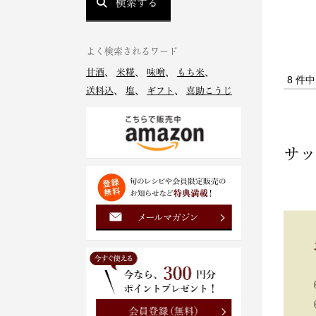
検索する
よく検索されるワード
甘酒
、
米糀
、
味噌
、
もち米
、
8 件
送料込
、
塩
、
ギフト
、
喜助こうじ
サッ