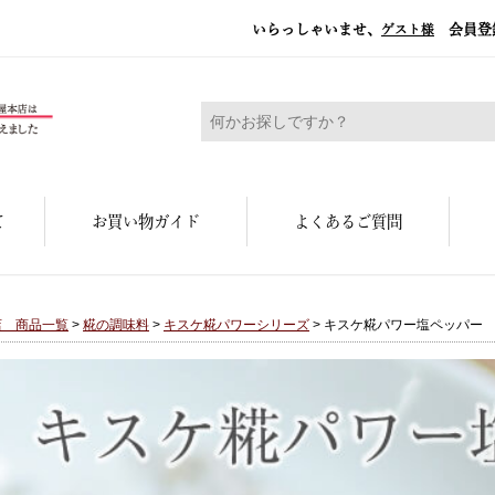
いらっしゃいませ、
会員登
ゲスト様
糀屋本店 - 元禄二年。創業三百余年の味
て
お買い物ガイド
よくあるご質問
店 商品一覧
>
糀の調味料
>
キスケ糀パワーシリーズ
> キスケ糀パワー塩ペッパー