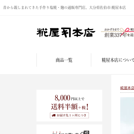
昔から親しまれてきた手作り塩糀・麹の通販専門店。大分県佐伯市:糀屋本店
商品一覧
糀屋本店につい
糀屋本