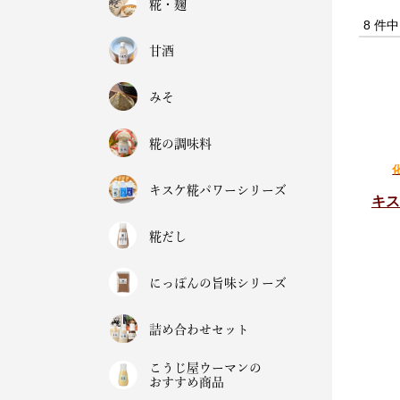
糀・麹
8 件
甘酒
みそ
糀の調味料
キスケ糀パワーシリーズ
キス
糀だし
にっぽんの旨味シリーズ
詰め合わせセット
こうじ屋ウーマンの
おすすめ商品