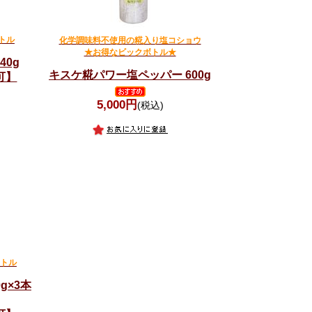
トル
化学調味料不使用の糀入り塩コショウ
★お得なビックボトル★
0g
キスケ糀パワー塩ペッパー 600g
可】
5,000円
(税込)
トル
g×3本