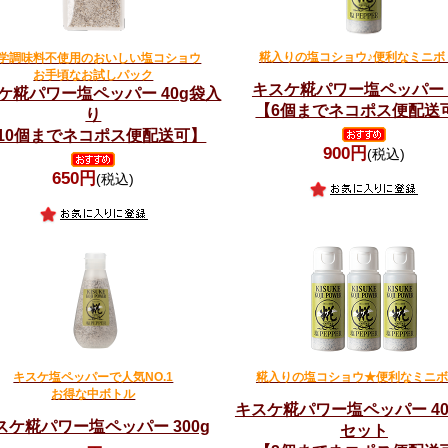
糀入りの塩コショウ♪便利なミニボ
学調味料不使用のおいしい塩コショウ
お手頃なお試しパック
キスケ糀パワー塩ペッパー 4
ケ糀パワー塩ペッパー 40g袋入
【6個までネコポス便配送
り
10個までネコポス便配送可】
900円
(税込)
650円
(税込)
キスケ塩ペッパーで人気NO.1
糀入りの塩コショウ★便利なミニボ
お得な中ボトル
キスケ糀パワー塩ペッパー 40
スケ糀パワー塩ペッパー 300g
セット