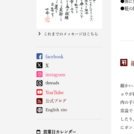
●体に
●糀の
これまでのメッセージはこちら
facebook
X
instagram
threads
細かい
YouTube
ョウが
公式ブログ
肉の手
English site
常温で
したり
にポン
営業日カレンダー