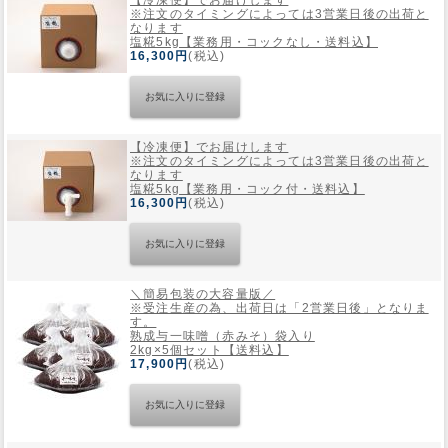
【冷凍便】でお届けします
※注文のタイミングによっては3営業日後の出荷と
なります
塩糀5kg【業務用・コックなし・送料込】
Web Site
16,300円
(税込)
【冷凍便】でお届けします
※注文のタイミングによっては3営業日後の出荷と
なります
塩糀5kg【業務用・コック付・送料込】
16,300円
(税込)
＼簡易包装の大容量版／
※受注生産の為、出荷日は「2営業日後」となりま
す。
熟成与一味噌（赤みそ）袋入り
2kg×5個セット【送料込】
17,900円
(税込)