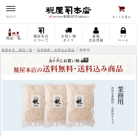
糀屋本店
MENU
カートを見る
糀屋本店
お買い物
新規
マイ
商品一覧
について
ガイド
会員登録
ページ
糀屋本店 商品一覧
>
送料無料・送料込み商品
> 業務用