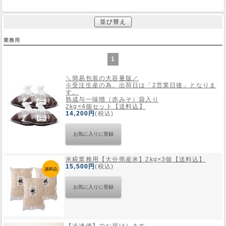
並び替え
業務用
1
＼簡易包装の大容量版／
※受注生産の為、出荷日は「2営業日後」となりま
す。
熟成与一味噌（赤みそ）袋入り
2kg×4個セット【送料込】
14,200円
(税込)
米糀業務用【大分県産米】2kg×3個【送料込】
15,500円
(税込)