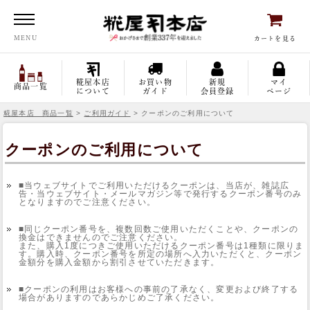
糀屋本店
MENU
カートを見る
糀屋本店
お買い物
新規
マイ
商品一覧
について
ガイド
会員登録
ページ
糀屋本店 商品一覧
>
ご利用ガイド
> クーポンのご利用について
クーポンのご利用について
■当ウェブサイトでご利用いただけるクーポンは、当店が、雑誌広
告・当ウェブサイト・メールマガジン等で発行するクーポン番号のみ
となりますのでご注意ください。
■同じクーポン番号を、複数回数ご使用いただくことや、クーポンの
換金はできませんのでご注意ください。
また、購入1度につきご使用いただけるクーポン番号は1種類に限りま
す。購入時、クーポン番号を所定の場所へ入力いただくと、クーポン
金額分を購入金額から割引させていただきます。
■クーポンの利用はお客様への事前の了承なく、変更および終了する
場合がありますのであらかじめご了承ください。