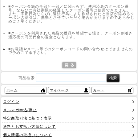
■クーポン金額の全部と一部とに関わらず、使用済みのクーポン番
号、ならびに有効期限の経過したクーポン番号は使用できません。
また、不正行為ならびに違法行為により作成されたと当店が認めるク
ーポンの割引は、無効とさせていただく場合がありますのであらかじ
めご了承ください。
■クーポンを利用された商品の返品を希望する場合、クーポン割引き
適応後の商品代金の返金となります。
■お電話やメール等でのクーポンコードの問い合わせはできませんの
で予めご了承下さい。
商品検索
ホーム
マイページ
カート
ログイン
メルマガ申込/停止
特定商取引法に基づく表示
送料とお支払い方法について
個人情報の取扱いについて