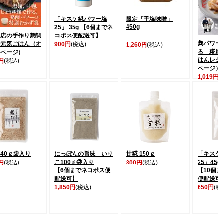
「キスケ糀パワー塩
限定「手塩味噌」
450g
25」 35g 【6個までネ
本店の手作り麹調
コポス便配送可】
麹パワ
で元気ごはん（オ
900円
(税込)
1,260円
(税込)
る 糀
ジページ）
はんレ
9円
(税込)
ページ
1,019
40ｇ袋入り
にっぽんの旨味 いり
甘糀 150ｇ
「キス
こ100ｇ袋入り
25」4
0円
(税込)
800円
(税込)
【6個までネコポス便
【10
配送可】
便配送
1,850円
(税込)
650円
(