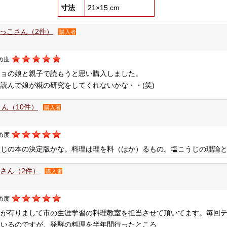
寸法
21×15 cm
っこさん（2件）
購入者
め度
ジョの娘と親子で読もうと思い購入しました。
読んで娘が糀の研究をしてくれないかな・・(笑)
inさん（10件）
購入者
め度
うじの本の決定版かな。料理は理を料（はか）るもの。塩こうじの理論
miさん（2件）
購入者
め度
縁が有りまして市の生涯学習の料理教室を担当させて頂いてます。毎回
ているのですが、発酵の料理を半年間行ったところ