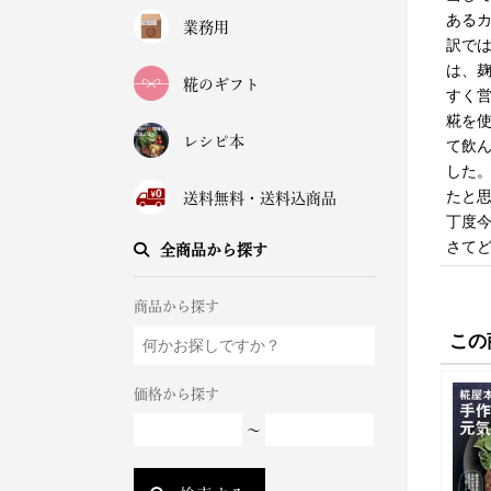
ある
業務用
訳で
は、
糀のギフト
すく
糀を
レシピ本
て飲
した
たと
送料無料・送料込商品
丁度
さて
全商品から探す
商品から探す
この
価格から探す
～