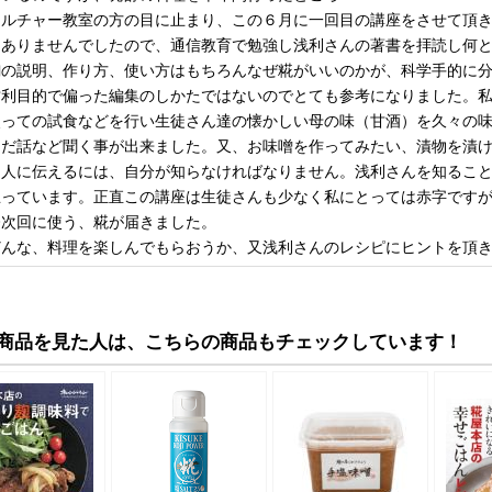
カルチャー教室の方の目に止まり、この６月に一回目の講座をさせて頂
はありませんでしたので、通信教育で勉強し浅利さんの著書を拝読し何
麹の説明、作り方、使い方はもちろんなぜ糀がいいのかが、科学手的に
営利目的で偏った編集のしかたではないのでとても参考になりました。
使っての試食などを行い生徒さん達の懐かしい母の味（甘酒）を久々の
んだ話など聞く事が出来ました。又、お味噌を作ってみたい、漬物を漬
。人に伝えるには、自分が知らなければなりません。浅利さんを知るこ
思っています。正直この講座は生徒さんも少なく私にとっては赤字です
今次回に使う、糀が届きました。
どんな、料理を楽しんでもらおうか、又浅利さんのレシピにヒントを頂
商品を見た人は、こちらの商品もチェックしています！