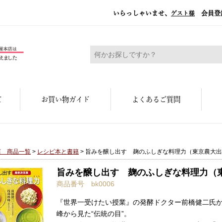
いらっしゃいませ、
会員登
ゲスト様
糀屋本店 - 元禄二年。創業三百余年の味
て
お買い物ガイド
よくあるご質問
店 商品一覧
>
レシピ本と書籍
> 旨みを醸し出す 麹のふしぎな料理力（東京農大
旨みを醸し出す 麹のふしぎな料理力（
商品番号 bk0006
『世界一受けたい授業』の発酵ドクター前橋健二氏か
峰から見た“伝統の目”。