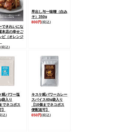
早出し与一味噌（白み
そ）350g
800円
(税込)
ーできれいにな
屋本店の幸せご
シピ（オレンジ
）
円
(税込)
ケ糀パワー塩
キスケ糀パワーカレー
5g袋入り
スパイス40g袋入り
個までネコポス
【10個までネコポス
可】
便配送可】
税込)
650円
(税込)