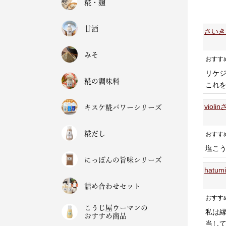
糀・麹
甘酒
さいき
みそ
おすす
リケ
糀の調味料
これを
viol
キスケ糀パワーシリーズ
糀だし
おすす
塩こ
にっぽんの旨味シリーズ
hatu
詰め合わせセット
おすす
こうじ屋ウーマンの
私は
おすすめ商品
当し