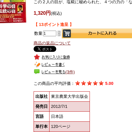
この２人の目が、塩糀に秘められた、４つの力の「
1,320円
(税込)
【 13ポイント進呈 】
数量
商品の返品について
(3件)
この商品の平均評価：
5.00
出版社
東京農業大学出版会
発売日
2012/7/1
言語
日本語
単行本
120ページ