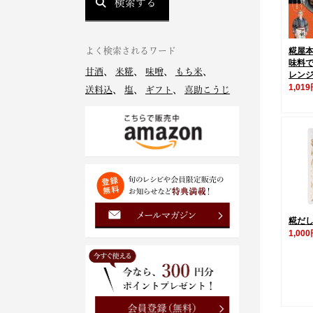
検索する
よく検索されるワード
糀屋
味料
甘酒
、
米糀
、
味噌
、
もち米
、
レン
1,01
送料込
、
塩
、
ギフト
、
喜助こうじ
糀だし
1,00