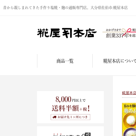
昔から親しまれてきた手作り塩糀・麹の通販専門店。大分県佐伯市:糀屋本店
商品一覧
糀屋本店につい
糀屋本