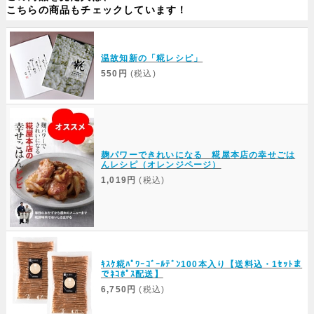
こちらの商品もチェックしています！
Web Site
温故知新の「糀レシピ」
550円
(税込)
麹パワーできれいになる 糀屋本店の幸せごは
んレシピ（オレンジページ）
1,019円
(税込)
ｷｽｹ糀ﾊﾟﾜｰｺﾞｰﾙﾃﾞﾝ100本入り【送料込・1ｾｯﾄま
でﾈｺﾎﾟｽ配送】
6,750円
(税込)