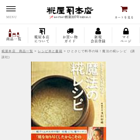
糀屋本店
MENU
カートを見る
糀屋本店
お買い物
新規
マイ
商品一覧
について
ガイド
会員登録
ページ
糀屋本店 商品一覧
>
レシピ本と書籍
> ひとさじで料亭の味！魔法の糀レシピ (講
談社)