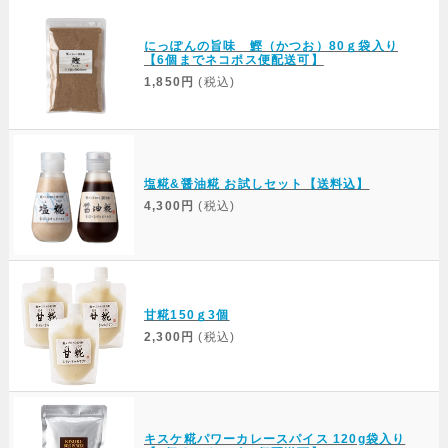
にっぽんの旨味 鰹（かつお）80ｇ袋入り
【6個までネコポス便配送可】
1,850円
(税込)
塩糀&醤油糀 お試しセット【送料込】
4,300円
(税込)
甘糀150ｇ3個
2,300円
(税込)
キスケ糀パワーカレースパイス 120g袋入り