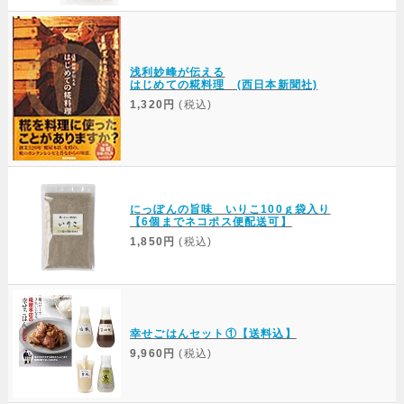
浅利妙峰が伝える
はじめての糀料理 (西日本新聞社)
1,320円
(税込)
にっぽんの旨味 いりこ100ｇ袋入り
【6個までネコポス便配送可】
1,850円
(税込)
幸せごはんセット①【送料込】
9,960円
(税込)