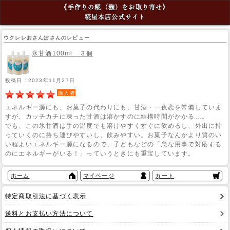
《手作りの糀（麹）をお取り寄せ》
糀屋本店公式サイト
ウクレレおさんぽさんのレビュー
氷甘酒100ml ３個
投稿日：2023年11月27日
購入者
エネルギー源にも、お菓子の代わりにも、甘酒・一夜恋を常備していま
すが、カッチカチに凍った甘酒は溶かすのに結構時間がかかる…。
でも、この氷甘酒は手の温度でも溶けやすくすぐに飲めるし、外出に持
っていくのに持ち運びやすいし、飲みやすい。お菓子なんかより質のい
い程よいエネルギー源になるので、子どもなどの「急な用事で対応する
のにエネルギーがいる！」っていうときにも重宝しています。
ホーム
マイページ
カート
特定商取引法に基づく表示
送料とお支払い方法について