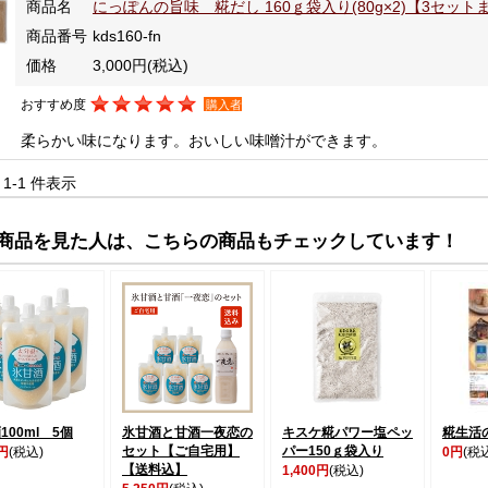
商品名
にっぽんの旨味 糀だし 160ｇ袋入り(80g×2)【3セッ
商品番号
kds160-fn
価格
3,000円
(税込)
おすすめ度
購入者
柔らかい味になります。おいしい味噌汁ができます。
中 1-1 件表示
商品を見た人は、こちらの商品もチェックしています！
100ml 5個
氷甘酒と甘酒一夜恋の
キスケ糀パワー塩ペッ
糀生活
セット【ご自宅用】
パー150ｇ袋入り
0円
(税込)
0円
(税
【送料込】
1,400円
(税込)