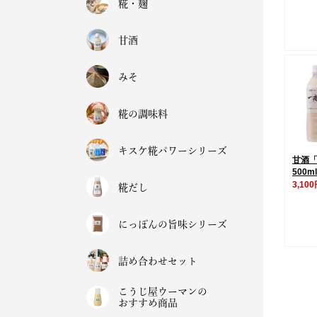
糀・麹
甘酒
みそ
糀の調味料
キスケ糀パワーシリーズ
甘酒
500m
3,10
糀だし
にっぽんの旨味シリーズ
詰め合わせセット
こうじ屋ウーマンの
おすすめ商品