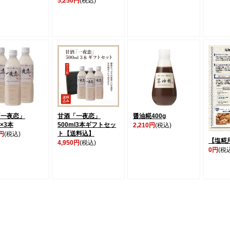
5,250円
(税込)
「一夜恋」
甘酒「一夜恋」
醤油糀400g
l×3本
500ml3本ギフトセッ
2,210円
(税込)
ト【送料込】
0円
(税込)
【塩糀
4,950円
(税込)
0円
(税