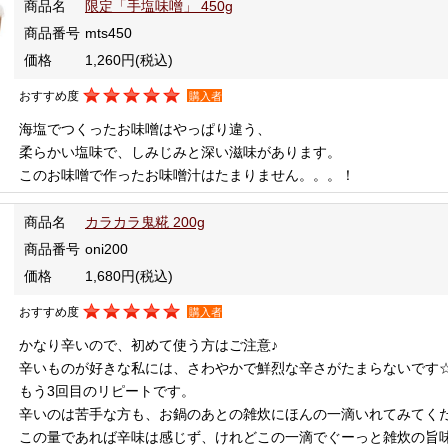
商品名
限定「手塩味噌」 450g
商品番号
mts450
価格
1,260円
(税込)
おすすめ度
購入者
海塩でつくったお味噌はやっぱり違う、
柔らかい塩味で、しみじみと深い滋味があります。
このお味噌で作ったお味噌汁はたまりません。。。！
商品名
カラカラ鬼糀 200g
商品番号
oni200
価格
1,680円
(税込)
おすすめ度
購入者
かなり辛いので、初めて使う方はご注意♪
辛いものが好きな私には、さわやかで鮮烈な辛さがたまらないです
もう3回目のリピートです。
辛いのは苦手な方も、お鍋のあとの雑炊にほんの一滴いれてみてく
この量であれば辛味は感じず、けれどこの一滴でぐーっと雑炊の旨