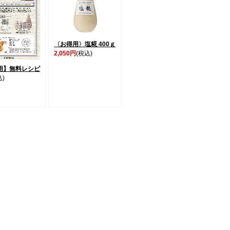
〈お得用〉塩糀 400ｇ
2,050円
(税込)
用】無料レシピ
込)