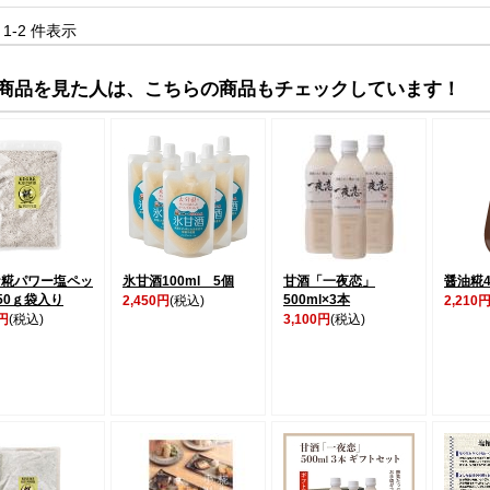
中 1-2 件表示
商品を見た人は、こちらの商品もチェックしています！
ケ糀パワー塩ペッ
氷甘酒100ml 5個
甘酒「一夜恋」
醤油糀4
50ｇ袋入り
500ml×3本
2,450円
(税込)
2,210
0円
(税込)
3,100円
(税込)