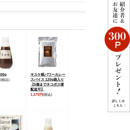
00g
キスケ糀パワーカレー
スパイス 120g袋入り
円
(税込)
【5個までネコポス便
配送可】
1,370円
(税込)