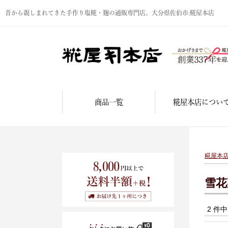
昔から親しまれてきた手作り塩糀・麹の通販専門店。大分県佐伯市:糀屋本店
商品一覧
糀屋本店につい
糀屋本
雪花
2 件