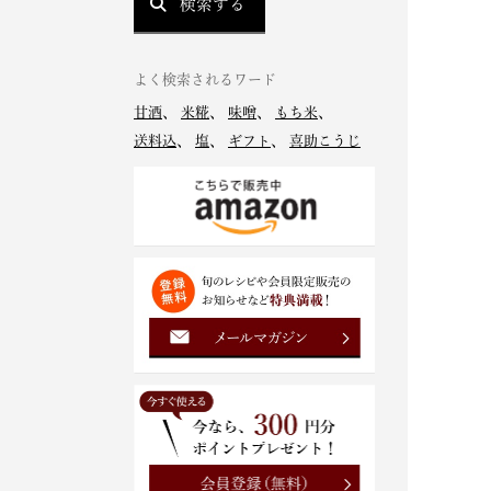
検索する
よく検索されるワード
甘酒
、
米糀
、
味噌
、
もち米
、
送料込
、
塩
、
ギフト
、
喜助こうじ