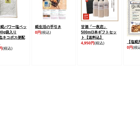
ケ糀パワー塩ペッ
糀生活の手引き
甘酒「一夜恋」
00g袋入り
500ml3本ギフトセッ
0円
(税込)
迄ネコポス便配
ト【送料込】
【塩糀
】
4,950円
(税込)
0円
(税
0円
(税込)