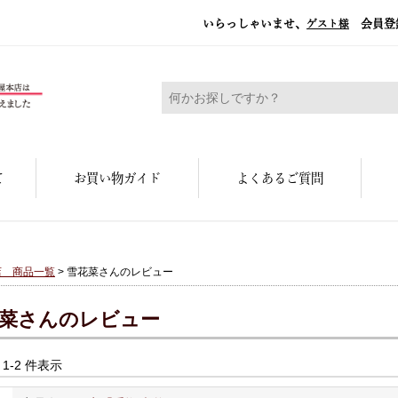
いらっしゃいませ、
会員登
ゲスト様
糀屋本店 - 元禄二年。創業三百余年の味
て
お買い物ガイド
よくあるご質問
店 商品一覧
> 雪花菜さんのレビュー
菜さんのレビュー
中 1-2 件表示