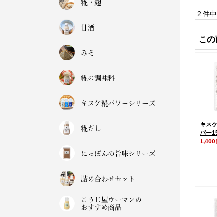
糀・麹
2 件
甘酒
この
みそ
糀の調味料
キスケ糀パワーシリーズ
キス
糀だし
パー1
1,40
にっぽんの旨味シリーズ
詰め合わせセット
こうじ屋ウーマンの
おすすめ商品