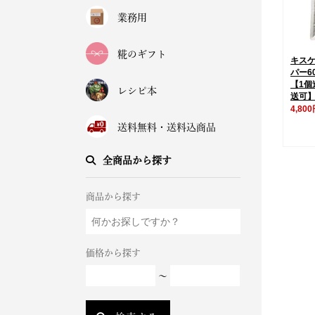
業務用
糀のギフト
キス
パー6
【1個
レシピ本
送可
4,80
送料無料・送料込商品
全商品から探す
商品から探す
価格から探す
～