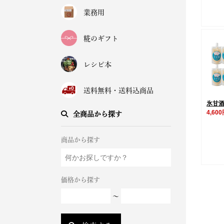
業務用
糀のギフト
レシピ本
送料無料・送料込商品
氷甘酒
4,60
全商品から探す
商品から探す
価格から探す
～