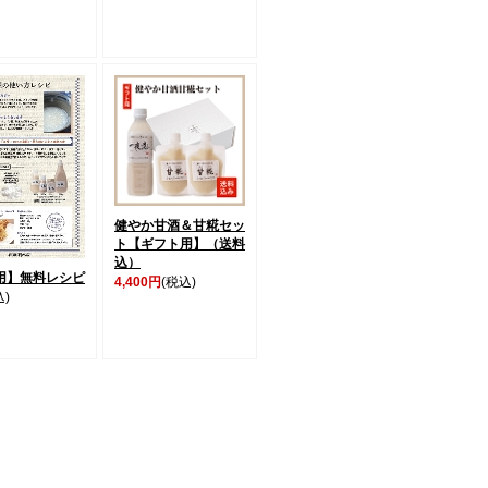
健やか甘酒＆甘糀セッ
ト【ギフト用】（送料
込）
用】無料レシピ
4,400円
(税込)
込)