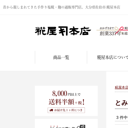
昔から親しまれてきた手作り塩糀・麹の通販専門店。大分県佐伯市:糀屋本店
商品一覧
糀屋本店につい
糀屋本
とみ
3 件