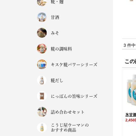
糀・麹
甘酒
みそ
3 件
糀の調味料
この
キスケ糀パワーシリーズ
糀だし
にっぽんの旨味シリーズ
詰め合わせセット
氷甘酒
2,45
こうじ屋ウーマンの
おすすめ商品