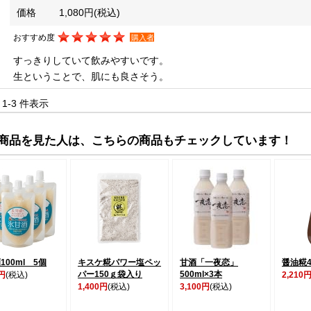
価格
1,080円
(税込)
おすすめ度
購入者
すっきりしていて飲みやすいです。
生ということで、肌にも良さそう。
中 1-3 件表示
商品を見た人は、こちらの商品もチェックしています！
100ml 5個
キスケ糀パワー塩ペッ
甘酒「一夜恋」
醤油糀4
パー150ｇ袋入り
500ml×3本
0円
(税込)
2,210
1,400円
(税込)
3,100円
(税込)