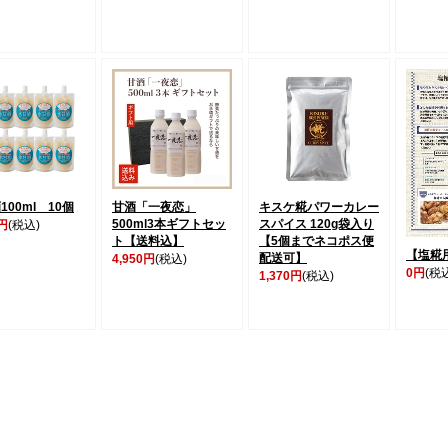
100ml 10個
甘酒「一夜恋」
キスケ糀パワーカレー
500ml3本ギフトセッ
スパイス 120g袋入り
0円
(税込)
ト【送料込】
【5個までネコポス便
【塩糀
配送可】
4,950円
(税込)
0円
(税
1,370円
(税込)