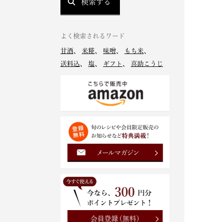
検索する
よく検索されるワード
甘酒
、
米糀
、
味噌
、
もち米
、
送料込
、
塩
、
ギフト
、
喜助こうじ