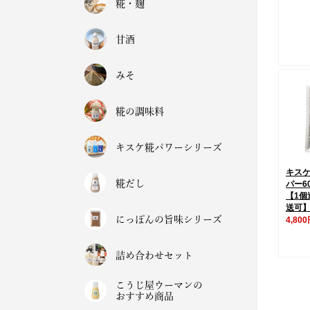
糀・麹
甘酒
みそ
糀の調味料
キスケ糀パワーシリーズ
キス
糀だし
パー6
【1個
送可
にっぽんの旨味シリーズ
4,80
詰め合わせセット
こうじ屋ウーマンの
おすすめ商品