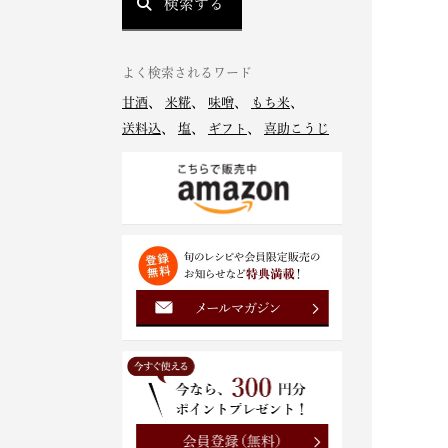
検索する
よく検索されるワード
甘酒
、
米糀
、
味噌
、
もち米
、
送料込
、
塩
、
ギフト
、
喜助こうじ