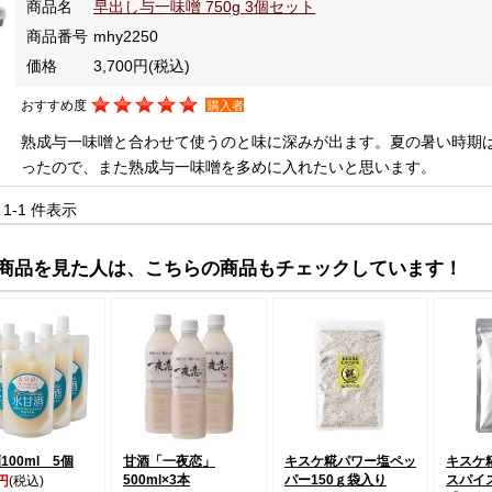
商品名
早出し与一味噌 750g 3個セット
商品番号
mhy2250
価格
3,700円
(税込)
おすすめ度
購入者
熟成与一味噌と合わせて使うのと味に深みが出ます。夏の暑い時期
ったので、また熟成与一味噌を多めに入れたいと思います。
中 1-1 件表示
商品を見た人は、こちらの商品もチェックしています！
100ml 5個
甘酒「一夜恋」
キスケ糀パワー塩ペッ
キスケ
500ml×3本
パー150ｇ袋入り
スパイス
0円
(税込)