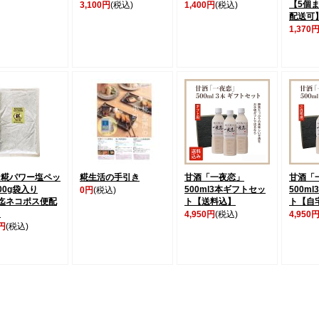
【5個
3,100円
(税込)
1,400円
(税込)
配送可
1,370
ケ糀パワー塩ペッ
糀生活の手引き
甘酒「一夜恋」
甘酒「
00g袋入り
500ml3本ギフトセッ
500m
0円
(税込)
迄ネコポス便配
ト【送料込】
ト【自
】
4,950円
(税込)
4,950
0円
(税込)