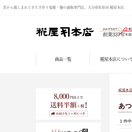
昔から親しまれてきた手作り塩糀・麹の通販専門店。大分県佐伯市:糀屋本店
商品一覧
糀屋本店につい
糀屋本
あつ
1 件