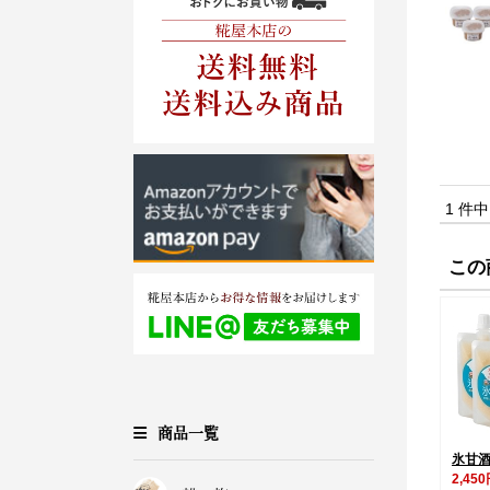
1 件
この
商品一覧
氷甘酒
2,45