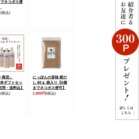
までネコポス便
】
円
(税込)
一夜恋」
にっぽんの旨味 糀だ
l3本ギフトセッ
し 80ｇ 袋入り【6個
宅用・送料込】
までネコポス便可】
円
(税込)
1,900円
(税込)