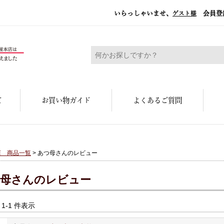
いらっしゃいませ、
会員登
ゲスト様
糀屋本店 - 元禄二年。創業三百余年の味
て
お買い物ガイド
よくあるご質問
店 商品一覧
> あつ母さんのレビュー
母さんのレビュー
中 1-1 件表示